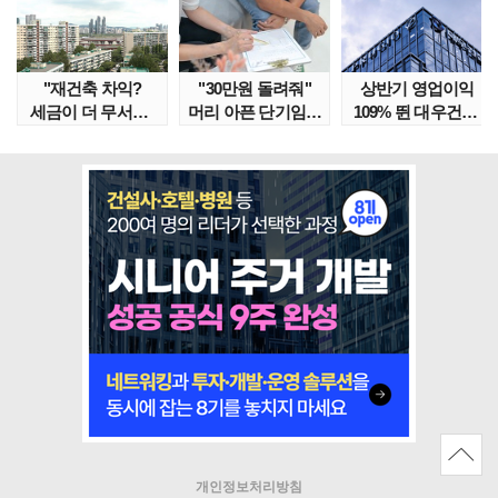
"재건축 차익?
"30만원 돌려줘"
상반기 영업이익
세금이 더 무서워"
머리 아픈 단기임대
109% 뛴 대우건설,
강남서 호가 수억 ..
보증금 분쟁 막..
주가는 '고점 대..
개인정보처리방침