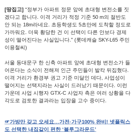
[땅집고]
“정부가 아파트 정문 앞에 초대형 변전소를 짓
겠다고 합니다. 이격 거리가 적정 기준 50 m의 절반도
안 되는 18m라네요. 초등학생도 5초만에 도착할 정도로
가까워요. 더욱 황당한 건 이 선택이 다른 안보다 경제
성이 떨어진다는 사실입니다.” (롯데캐슬 SKY-L65 주민
이용철씨)
서울 동대문구 한 신축 아파트 앞에 초대형 변전소가 들
어온다는 소식이 전해져 인근 주민들이 발칵 뒤집혔다.
이격 거리가 환경부 권고 기준 미달인 데다, 사업성이
떨어지는 선택지라는 사실이 드러났기 때문이다. 이런
가운데 사업 시행자 GTX-C 사업자 측은 여러 상황을 다
각도로 검토한 결과라는 입장을 고수 중이다.
☞
가방만
갖고
오세요…가전·가구
100%
완비
!
넷플릭스
도
선택한
내집같이
편한
‘블루그라운드’