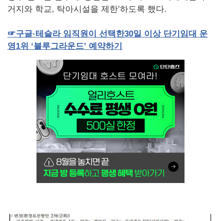
거지와 학교, 탁아시설을 제한’하도록 했다.
☞
구글·테슬라
임직원이
선택한
30
일
이상
단기임대
운
영
1
위
‘블루그라운드’
예약하기