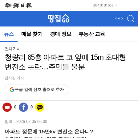
메
조선미디어
뉴
건
너
뛰
뉴스
매물 찾기
경매 정보
부동산 교육
기
(컨
텐
전체기사
츠
청량리 65층 아파트 코 앞에 15m 초대형
영
변전소 논란…주민들 울분
역
으
로
김서경 기자
바
구글 검색 선호 출처로 추가
로
이
동)
0
0
입력 : 2026.02.05 06:00
아파트 정문에 15만kv 변전소 온다니?