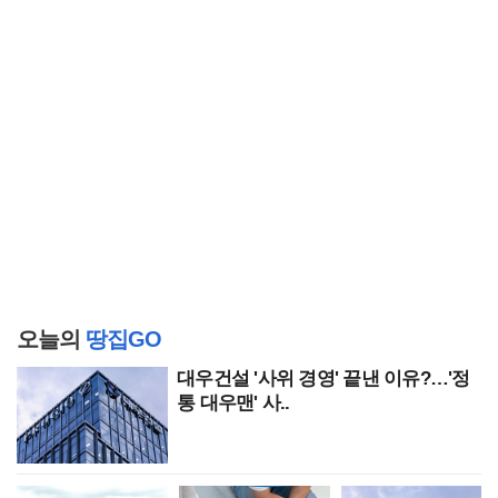
오늘의
땅집GO
대우건설 '사위 경영' 끝낸 이유?…'정
통 대우맨' 사..