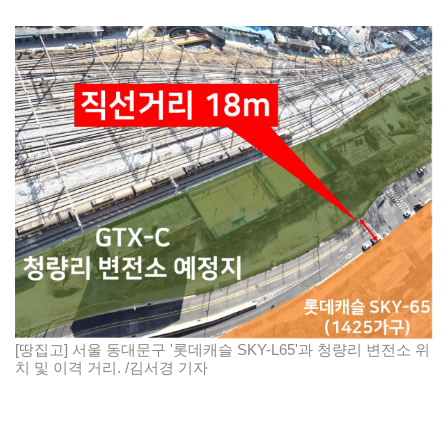
[땅집고] 서울 동대문구 '롯데캐슬 SKY-L65'과 청량리 변전소 위
치 및 이격 거리. /김서경 기자