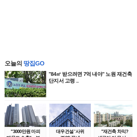
오늘의
땅집GO
"84㎡ 받으려면 7억 내야" 노원 재건축
단지서 고령 ..
"3000만원 마피
대우건설 '사위
"재건축 차익?