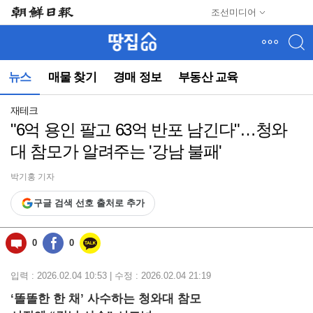
메
조선미디어
뉴
건
너
뛰
뉴스
매물 찾기
경매 정보
부동산 교육
기
(컨
텐
재테크
츠
"6억 용인 팔고 63억 반포 남긴다"…청와
영
대 참모가 알려주는 '강남 불패'
역
으
로
박기홍 기자
바
구글 검색 선호 출처로 추가
로
이
동)
0
0
입력 : 2026.02.04 10:53 | 수정 : 2026.02.04 21:19
‘똘똘한 한 채’ 사수하는 청와대 참모