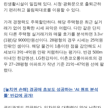
린생활시설이 밀집해 있다. 시청·광화문으로 출퇴근하
기 편리하고 올림픽대로를 이용할 수 있다.
가격 경쟁력도 주목할만하다. 해당 주택형은 최근 실거
래가 없어 정확한 시세 파악은 어렵다. 다만 같은 단지
의 다른 주택형 실거래가와 매물 호가를 분석하면 3.3㎡
(1평)당 9000만원선이다. 28평형의 경우 시세는 25억원
안팎인 셈이다. 해당 물건이 1층이란 점을 감안해도 시
세보다 3억~4억원 안팎 저렴하다는 평가다. 반경 500m
이내인 한강맨션, LG한강자이, 이촌코오롱아파트의 경
우 27~28평형 아파트가 작년 기준 21억~47억원 선에 팔
렸다.
[
놓치면
손해]
경공매
초보도
성공하는
‘AI
퀀트
분석
툴’
반값에
공개!
권리관계도 깔끔하다. 임차인은 대항력이 없어 낙찰자