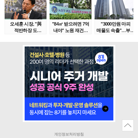
오세훈 시장, "與
"84㎡ 받으려면 7억
"3000만원 마피
적반하장 도
내야" 노원 재건축
매물도 속출"…부산
넘었다" 반박한
단지서 고령 ..
대단지서도 잔금..
이유는
개인정보처리방침