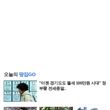
오늘의
땅집GO
"이젠 경기도도 월세 100만원 시대" 정
부發 전세종말..