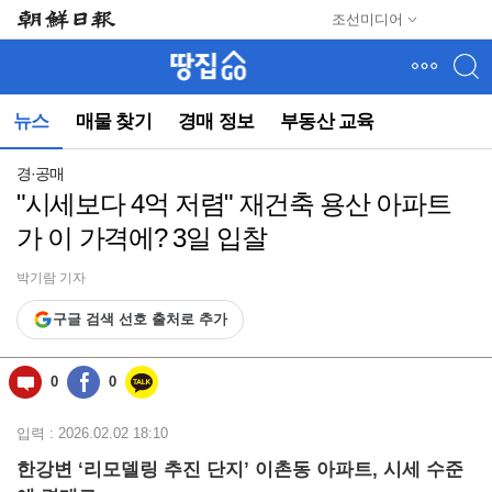
메
조선미디어
뉴
건
너
뛰
뉴스
매물 찾기
경매 정보
부동산 교육
기
(컨
텐
경·공매
츠
"시세보다 4억 저렴" 재건축 용산 아파트
영
가 이 가격에? 3일 입찰
역
으
로
박기람 기자
바
구글 검색 선호 출처로 추가
로
이
동)
0
0
입력 : 2026.02.02 18:10
한강변 ‘리모델링 추진 단지’ 이촌동 아파트, 시세 수준