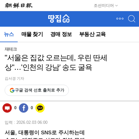
메
조선미디어
뉴
건
너
뛰
뉴스
매물 찾기
경매 정보
부동산 교육
기
(컨
텐
재테크
츠
"서울은 집값 오르는데, 우린 딴세
영
상"…'인천의 강남' 송도 굴욕
역
으
로
김서경 기자
바
구글 검색 선호 출처로 추가
로
이
동)
0
0
입력 : 2026.02.03 06:00
서울, 대통령이 SNS로 주시하는데