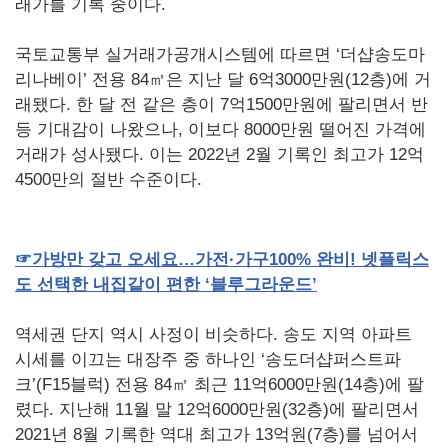
래가를 기록 중이다.
국토교통부 실거래가공개시스템에 따르면 ‘더샵송도마
리나베이’ 전용 84㎡은 지난 달 6억3000만원(12층)에 거
래됐다. 한 달 전 같은 층이 7억1500만원에 팔리면서 반
등 기대감이 나왔으나, 이보다 8000만원 떨어진 가격에
거래가 성사됐다. 이는 2022년 2월 기록인 최고가 12억
4500만의 절반 수준이다.
☞
가방만
갖고
오세요…가전·가구
100%
완비
!
넷플릭스
도
선택한
내집같이
편한
‘블루그라운드’
역세권 단지 역시 사정이 비슷하다. 송도 지역 아파트
시세를 이끄는 대장주 중 하나인 ‘송도더샵퍼스트파
크’(F15블럭) 전용 84㎡ 최근 11억6000만원(14층)에 팔
렸다. 지난해 11월 말 12억6000만원(32층)에 팔리면서
2021년 8월 기록한 역대 최고가 13억원(7층)를 넘어서