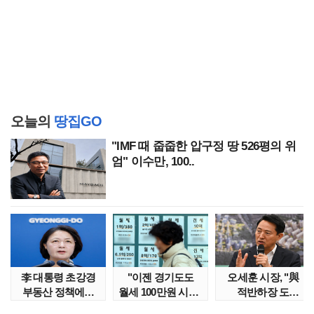
오늘의
땅집GO
"IMF 때 줍줍한 압구정 땅 526평의 위
엄" 이수만, 100..
李 대통령 초강경
"이젠 경기도도
오세훈 시장, "與
부동산 정책에…
월세 100만원 시대"
적반하장 도
추미애 '경기도 재..
정부發 전세종말..
넘었다" 반박한