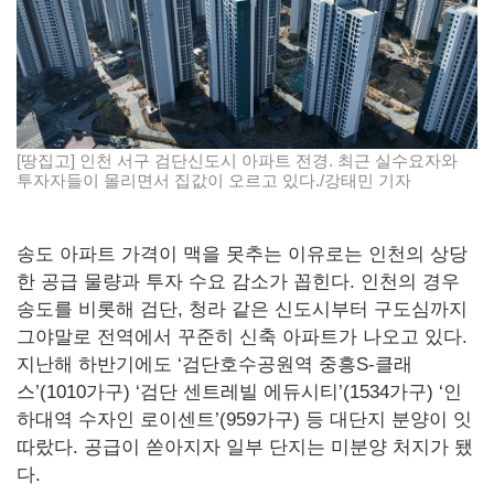
[땅집고] 인천 서구 검단신도시 아파트 전경. 최근 실수요자와
투자자들이 몰리면서 집값이 오르고 있다./강태민 기자
송도 아파트 가격이 맥을 못추는 이유로는 인천의 상당
한 공급 물량과 투자 수요 감소가 꼽힌다. 인천의 경우
송도를 비롯해 검단, 청라 같은 신도시부터 구도심까지
그야말로 전역에서 꾸준히 신축 아파트가 나오고 있다.
지난해 하반기에도 ‘검단호수공원역 중흥S-클래
스’(1010가구) ‘검단 센트레빌 에듀시티’(1534가구) ‘인
하대역 수자인 로이센트’(959가구) 등 대단지 분양이 잇
따랐다. 공급이 쏟아지자 일부 단지는 미분양 처지가 됐
다.