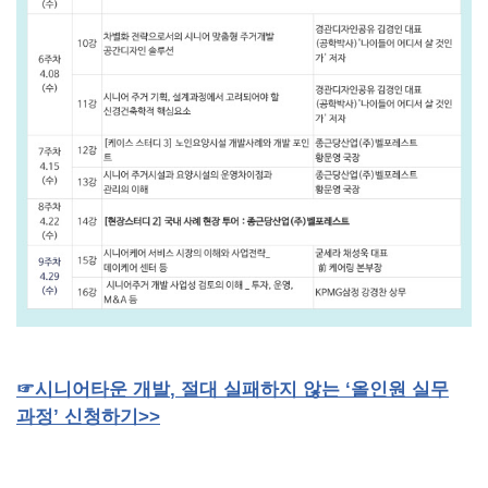
☞
시니어타운
개발
,
절대
실패하지
않는
‘올인원
실무
과정’
신청하기
>>