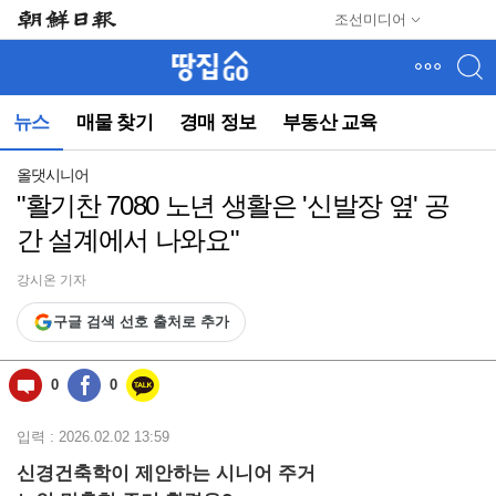
메
조선미디어
뉴
건
너
뛰
뉴스
매물 찾기
경매 정보
부동산 교육
기
(컨
텐
올댓시니어
츠
"활기찬 7080 노년 생활은 '신발장 옆' 공
영
간 설계에서 나와요"
역
으
로
강시온 기자
바
구글 검색 선호 출처로 추가
로
이
동)
0
0
입력 : 2026.02.02 13:59
신경건축학이 제안하는 시니어 주거