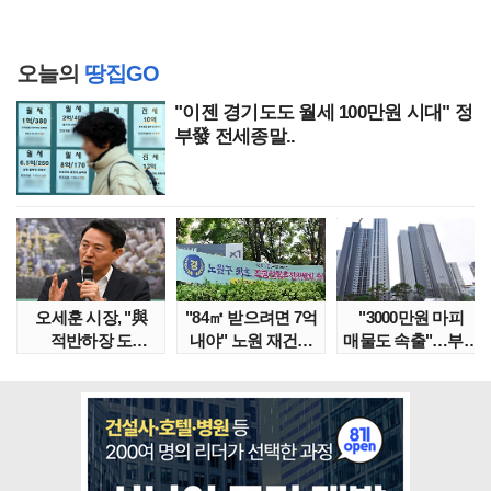
오늘의
땅집GO
"이젠 경기도도 월세 100만원 시대" 정
부發 전세종말..
오세훈 시장, "與
"84㎡ 받으려면 7억
"3000만원 마피
적반하장 도
내야" 노원 재건축
매물도 속출"…부산
넘었다" 반박한
단지서 고령 ..
대단지서도 잔금..
이유는