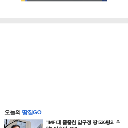
오늘의
땅집GO
"IMF 때 줍줍한 압구정 땅 526평의 위