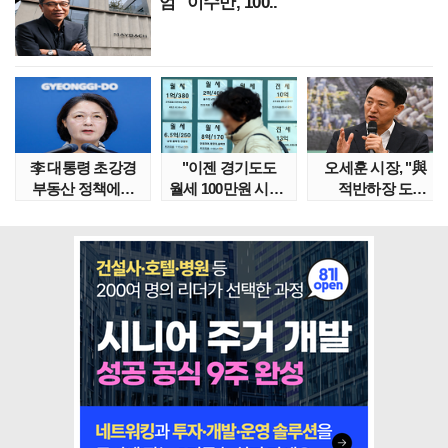
엄" 이수만, 100..
李 대통령 초강경
"이젠 경기도도
오세훈 시장, "與
부동산 정책에…
월세 100만원 시대"
적반하장 도
추미애 '경기도 재..
정부發 전세종말..
넘었다" 반박한
이유는