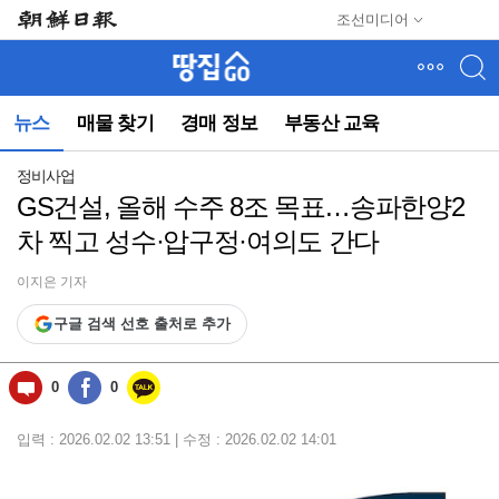
메
조선미디어
뉴
건
너
뛰
뉴스
매물 찾기
경매 정보
부동산 교육
기
(컨
텐
정비사업
츠
GS건설, 올해 수주 8조 목표…송파한양2
영
차 찍고 성수·압구정·여의도 간다
역
으
로
이지은 기자
바
구글 검색 선호 출처로 추가
로
이
동)
0
0
입력 : 2026.02.02 13:51 | 수정 : 2026.02.02 14:01