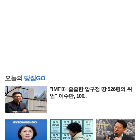
오늘의
땅집GO
"IMF 때 줍줍한 압구정 땅 526평의 위
엄" 이수만, 100..