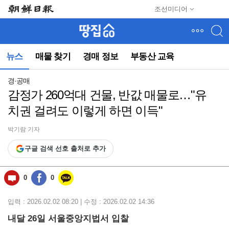
메
조선미디어
뉴
건
너
뛰
뉴스
매물 찾기
경매 정보
부동산 교육
기
(컨
텐
경·공매
츠
감정가 260억대 건물, 반값 매물로…"유
영
치권 걸려도 이렇게 하면 이득"
역
으
로
박기람 기자
바
구글 검색 선호 출처로 추가
로
이
동)
0
0
입력 : 2026.02.02 08:20 | 수정 : 2026.02.02 14:36
내달 26일 서울중앙지법서 입찰