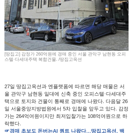
[땅집고] 감정가 260억원에 경매 중인 서울 관악구 남현동 오피
스텔·다세대주택 복합건물. /땅집고옥션
27일 땅집고옥션과 엔플랫폼에 따르면 해당 매물은 서
울 관악구 남현동 일대에 신축 중인 오피스텔·다세대주
택으로 토지와 건물이 통째로 경매에 나왔다. 다음달 26
일 서울중앙지방법원에서 5차 입찰을 앞두고 있다. 감정
가는 264억여원이지만 최저입찰가는 108억여원으로 하
락했다.
☞
경매
초보도
돈버는
AI
퀀트
나왔다…땅집고옥션
,
백