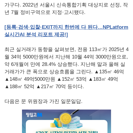
가구다. 2022년 서울시 신속통합기획 대상지로 선정, 작
년 7월 정비구역으로 지정·고시됐다.
[
등록·검색·입찰·
EXIT
까지
한번에
다
된다…
NPLatform
실시간
AI
분석
리포트
제
공
!]
최근 실거래가 동향을 살펴보면, 전용 113㎡가 2025년 4
월 34억 5000만원에서 지난해 10월 44억 3000만원으로,
약 6개월여 만에 28.4% 상승했다. 지난해 말과 올해 실
거래가가 큰 폭으로 상승흐름을 그린다. ▲135㎡ 46억
▲148㎡ 49억5000만원 ▲152㎡ 53억 ▲183㎡ 49억
▲188㎡ 52억 ▲217㎡ 70억 등이다.
다음은 문 위원장과 가진 일문일답.