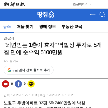
메
조선미디어
뉴
건
너
뛰
뉴스
매물 찾기
경매 정보
부동산 교육
기
(컨
텐
경·공매
츠
"외면받는 1층이 효자" 역발상 투자로 5개
영
월 만에 순수익 5100만원
역
으
로
박기람 기자
바
구글 검색 선호 출처로 추가
로
이
동)
0
0
입력 : 2026.01.29 10:53 | 수정 : 2026.02.02 13:52
노원구 우방아파트 32평 5억7400만원에 낙찰