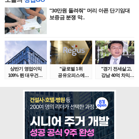
"30만원 돌려줘" 머리 아픈 단기임대
보증금 분쟁 막..
상반기 영업이익
"글로벌 1위
"경기 전세살고,
109% 뛴 대우건설,
공유오피스에
강남 40억 차익"
주가는 '고점 대..
속았다" 1년간
갭투자 막은
줄적자, 리..
금융위..