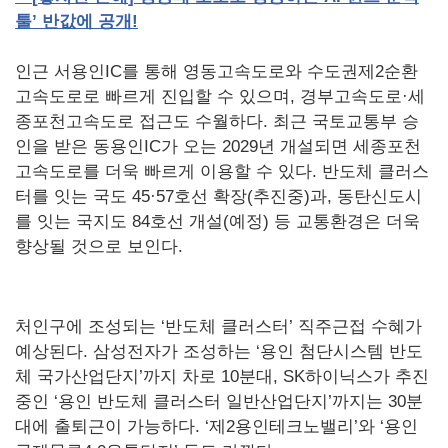
툴
’
반값에
공개
!
인근 서용인IC를 통해 영동고속도로와 수도권제2순환
고속도로로 빠르게 진입할 수 있으며, 경부고속도로·세
종포천고속도로 접근도 수월하다. 최근 국토교통부 승
인을 받은 동용인IC가 오는 2029년 개설되면 세종포천
고속도로를 더욱 빠르게 이용할 수 있다. 반도체 클러스
터를 잇는 국도 45·57호선 확장(추진중)과, 동탄신도시
를 잇는 국지도 84호선 개설(예정) 등 교통환경은 더욱
향상될 것으로 보인다.
처인구에 조성되는 ‘반도체 클러스터’ 직주근접 수혜가
예상된다. 삼성전자가 조성하는 ‘용인 첨단시스템 반도
체 국가산업단지’까지 차로 10분대, SK하이닉스가 추진
중인 ‘용인 반도체 클러스터 일반산업단지’까지는 30분
대에 출퇴근이 가능하다. ‘제2용인테크노밸리’와 ‘용인