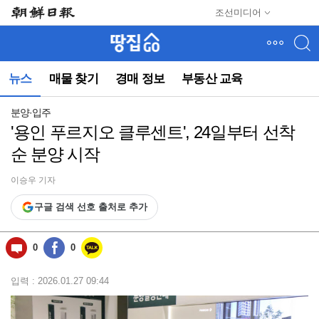
메
조선미디어
뉴
건
너
뛰
뉴스
매물 찾기
경매 정보
부동산 교육
기
(컨
텐
분양·입주
츠
'용인 푸르지오 클루센트', 24일부터 선착
영
순 분양 시작
역
으
로
이승우 기자
바
구글 검색 선호 출처로 추가
로
이
동)
0
0
입력 : 2026.01.27 09:44