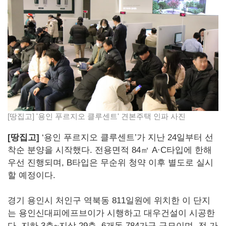
[땅집고] '용인 푸르지오 클루센트' 견본주택 인파 사진
[땅집고]
‘용인 푸르지오 클루센트’가 지난 24일부터 선
착순 분양을 시작했다. 전용면적 84㎡ A·C타입에 한해
우선 진행되며, B타입은 무순위 청약 이후 별도로 실시
할 예정이다.
경기 용인시 처인구 역북동 811일원에 위치한 이 단지
는 용인신대피에프브이가 시행하고 대우건설이 시공한
다. 지하 3층~지상 29층, 6개동 784가구 규모이며, 전 가