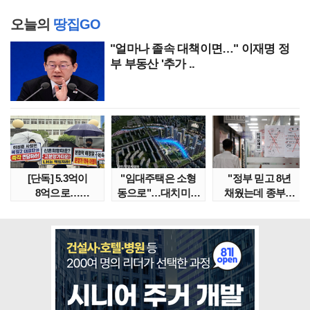
오늘의
땅집GO
"얼마나 졸속 대책이면…" 이재명 정
부 부동산 '추가 ..
[단독] 5.3억이
"임대주택은 소형
"정부 믿고 8년
8억으로…
동으로"…대치미도
채웠는데 종부세
성남복정2지구
'꼼수 소셜믹스'..
수천만원 뛰어"
본청약 분..
임대..