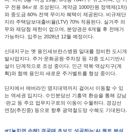
구 전용 84㎡로 조성된다. 계약금 1000만원 정액제(1차)
와 중도금 60% 전액 무이자 혜택이 제공된다. 비규제단
지라 주택담보대출비율(LTV) 70% 적용된다. 실거주 의
무와 재당첨 제한이 없으며, 분양권은 6개월 후 전매가
가능하다. 입주는 2028년 12월 예정이다.
신대지구는 옛 용인세브란스병원 일대를 정비한 도시개
발사업지다. 주거∙문화공원∙주차장 등 각종 도시기반시
설이 단계적으로 조성 중이다. 인근 역북∙역삼지구(계
획)와 함께 용인의 새로운 주거벨트를 형성 중이다.
단지에서 에버라인 명지대역까지 걸어서 이동할 수 있
는 역세권 입지다. 수인분당선 기흥역 환승을 통해 강남
∙판교 등 주요 업무지구로의 이동이 수월하다. 경강선
연장(추진중) 등으로 향후 광역철도망 수혜도 기대된다.
☞
[
놓치면
손해
]
경공매
초보도
성공하는
‘AI
퀀트
분석