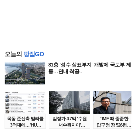
오늘의
땅집GO
81층 '성수 삼표부지' 개발에 국토부 제
동…연내 착공..
목동 준신축 빌라를
감정가 4.7억 '수원
"IMF 때 줍줍한
3억대에…'HUG
서수원자이'
압구정 땅 526평의
말소확약' 서울 빌..
낙찰가는?
위엄" 이수만, 100..