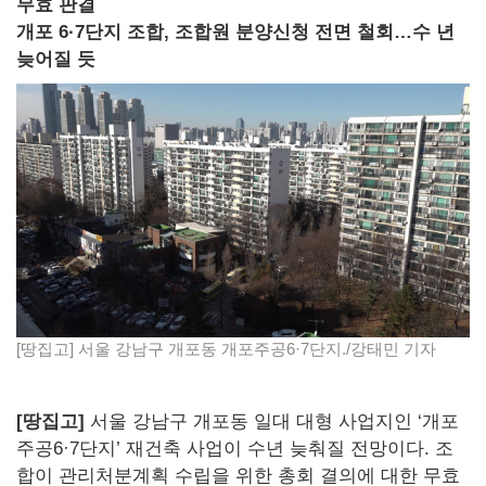
무효 판결
개포 6·7단지 조합, 조합원 분양신청 전면 철회…수 년
늦어질 듯
[땅집고] 서울 강남구 개포동 개포주공6·7단지./강태민 기자
[땅집고]
서울 강남구 개포동 일대 대형 사업지인 ‘개포
주공6·7단지’ 재건축 사업이 수년 늦춰질 전망이다. 조
합이 관리처분계획 수립을 위한 총회 결의에 대한 무효