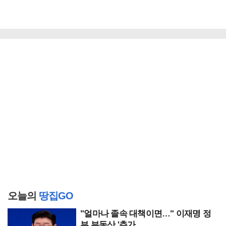
오늘의
땅집GO
"얼마나 졸속 대책이면…" 이재명 정
부 부동산 '추가 ..