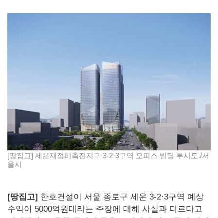
[땅집고] 세운재정비촉진지구 3-2·3구역 오피스 빌딩 투시도./서
울시
[땅집고]
한호건설이 서울 종로구 세운 3-2·3구역 예상
수익이 5000억원대라는 주장에 대해 사실과 다르다고