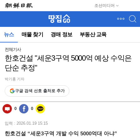
메
조선미디어
뉴
건
너
뛰
뉴스
매물 찾기
경매 정보
부동산 교육
기
(컨
텐
전체기사
츠
한호건설 "세운3구역 5000억 예상 수익은
영
단순 추정"
역
으
로
박기홍 기자
바
구글 검색 선호 출처로 추가
로
이
동)
0
0
입력 : 2026.01.19 15:15
한호건설 “세운3구역 개발 수익 5000억대 아냐”