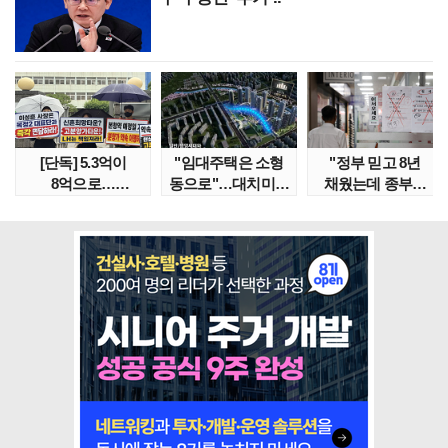
[단독] 5.3억이
"임대주택은 소형
"정부 믿고 8년
8억으로…
동으로"…대치미도
채웠는데 종부세
성남복정2지구
'꼼수 소셜믹스'..
수천만원 뛰어"
본청약 분..
임대..