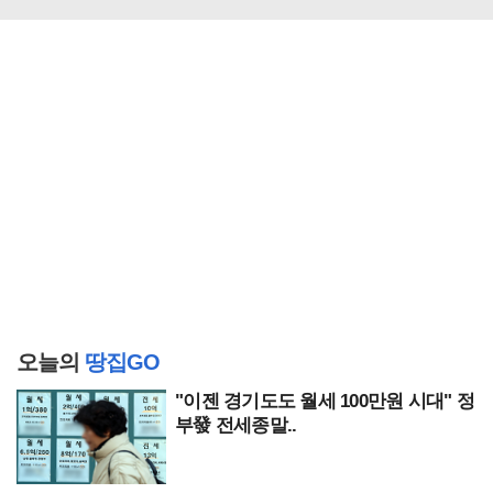
오늘의
땅집GO
"이젠 경기도도 월세 100만원 시대" 정
부發 전세종말..