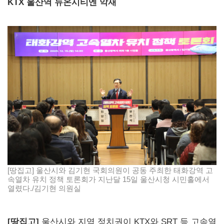
KTX 울산역 뉴온시티엔 악재
[땅집고] 울산시와 김기현 국회의원이 공동 주최한 태화강역 고
속열차 유치 정책 토론회가 지난달 15일 울산시청 시민홀에서
열렸다./김기현 의원실
[땅집고]
울산시와 지역 정치권이 KTX와 SRT 등 고속열