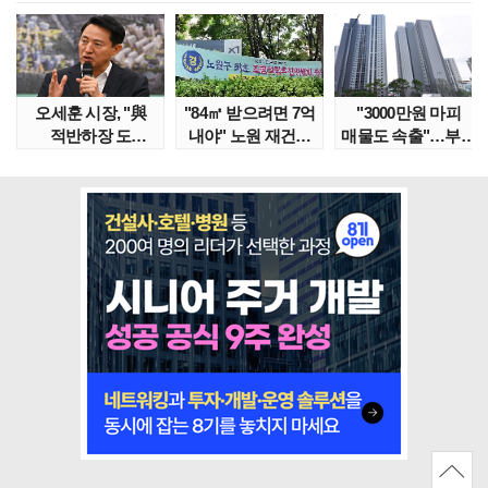
오세훈 시장, "與
"84㎡ 받으려면 7억
"3000만원 마피
적반하장 도
내야" 노원 재건축
매물도 속출"…부산
넘었다" 반박한
단지서 고령 ..
대단지서도 잔금..
이유는