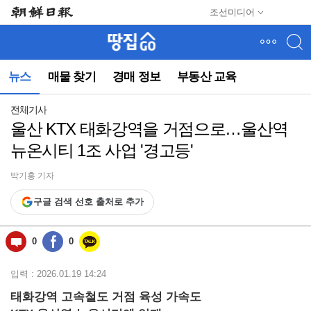
메
조선미디어
뉴
건
너
뛰
뉴스
매물 찾기
경매 정보
부동산 교육
기
(컨
텐
전체기사
츠
울산 KTX 태화강역을 거점으로…울산역
영
뉴온시티 1조 사업 '경고등'
역
으
로
박기홍 기자
바
구글 검색 선호 출처로 추가
로
이
동)
0
0
입력 : 2026.01.19 14:24
태화강역 고속철도 거점 육성 가속도