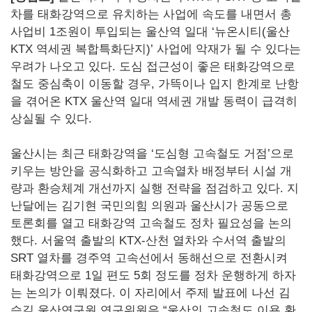
차를 태화강역으로 유치하는 사업에 속도를 내면서 총
사업비 1조원이 투입되는 울산역 일대 ‘뉴온시티(울산
KTX 역세권 복합특화단지)’ 사업에 악재가 될 수 있다는
우려가 나오고 있다. 도심 접근성이 좋은 태화강역으로
철도 중심축이 이동할 경우, 가뜩이나 입지 한계로 난항
을 겪어온 KTX 울산역 일대 역세권 개발 동력이 급격히
상실될 수 있다.
울산시는 최근 태화강역을 ‘도심형 고속철도 거점’으로
키우는 방안을 공식화하고 고속열차 배정부터 시설 개
량과 환승체계 개선까지 실행 전략을 점검하고 있다. 지
난달에는 김기현 국민의힘 의원과 울산시가 공동으로
토론회를 열고 태화강역 고속철도 정차 필요성을 논의
했다. 서울역 출발의 KTX-산천 열차와 수서역 출발의
SRT 열차를 경주역 고속선에서 동해선으로 전환시켜
태화강역으로 1일 편도 5회 정도를 정차 운행하게 하자
는 논의가 이뤄졌다. 이 자리에서 주제 발표에 나선 김
승길 울산연구원 연구위원은 “울산의 고속철도 이용 환