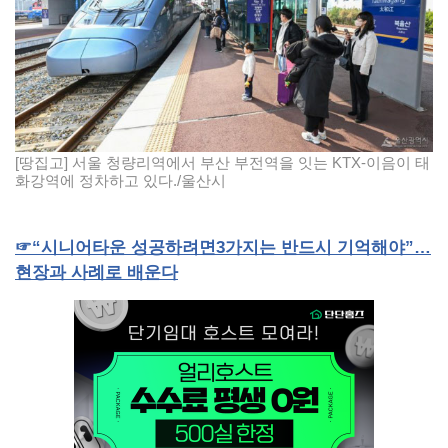
[땅집고] 서울 청량리역에서 부산 부전역을 잇는 KTX-이음이 태
화강역에 정차하고 있다./울산시
☞“시니어타운
성공하려면
3
가지는
반드시
기억해야”…
현장과
사례로
배운다