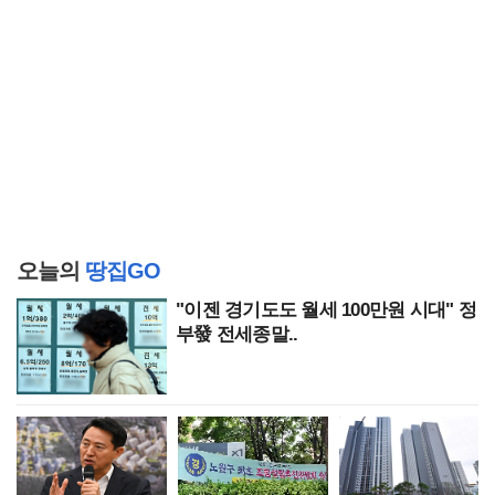
오늘의
땅집GO
"이젠 경기도도 월세 100만원 시대" 정
부發 전세종말..