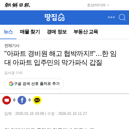
메
조선미디어
뉴
건
너
뛰
뉴스
매물 찾기
경매 정보
부동산 교육
기
(컨
텐
전체기사
츠
"아파트 경비원 해고 협박까지!!"…한 임
영
대 아파트 입주민의 막가파식 갑질
역
으
로
김서경 기자
바
구글 검색 선호 출처로 추가
로
이
동)
0
0
입력 : 2026.01.16 10:09 | 수정 : 2026.01.16 11:27