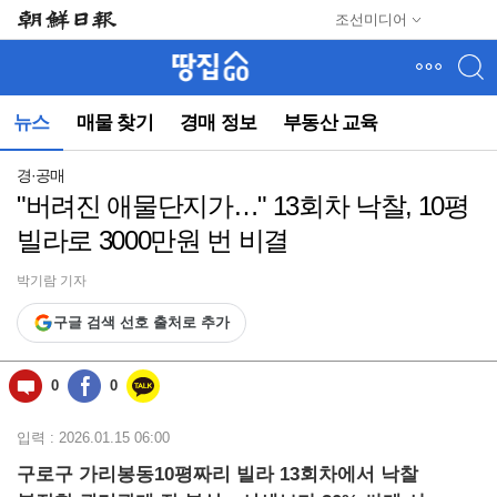
메
조선미디어
뉴
건
너
뛰
뉴스
매물 찾기
경매 정보
부동산 교육
기
(컨
텐
경·공매
츠
"버려진 애물단지가…" 13회차 낙찰, 10평
영
빌라로 3000만원 번 비결
역
으
로
박기람 기자
바
구글 검색 선호 출처로 추가
로
이
동)
0
0
입력 : 2026.01.15 06:00
구로구 가리봉동10평짜리 빌라 13회차에서 낙찰