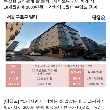
복잡한 권리관계 잘 분석…시세보다 20% 싸게 사
10개월만에 1800만원 매각차익…월세 수입도 챙겨
[땅집고]
“빌라사면 다 망하는 줄 알았는데…. 10평짜리
빌라 사서 3000만원쯤 벌었으니 효자가 따로없네요.”