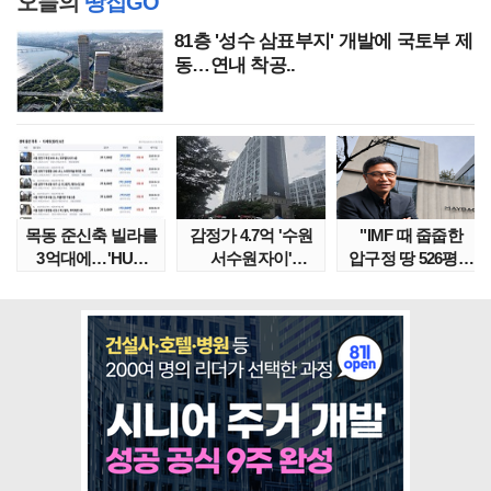
오늘의
땅집GO
81층 '성수 삼표부지' 개발에 국토부 제
동…연내 착공..
목동 준신축 빌라를
감정가 4.7억 '수원
"IMF 때 줍줍한
3억대에…'HUG
서수원자이'
압구정 땅 526평의
말소확약' 서울 빌..
낙찰가는?
위엄" 이수만, 100..
땅집고옥..