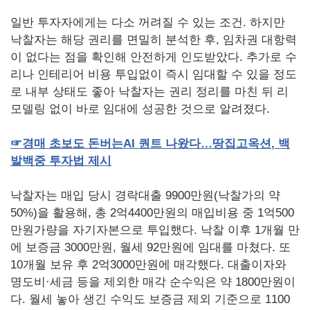
일반 투자자에게는 다소 꺼려질 수 있는 조건. 하지만
낙찰자는 해당 권리를 면밀히 분석한 후, 임차권 대항력
이 없다는 점을 확인해 안전하게 인도받았다. 추가로 수
리나 인테리어 비용 투입없이 즉시 임대할 수 있을 정도
로 내부 상태도 좋아 낙찰자는 권리 정리를 마친 뒤 리
모델링 없이 바로 임대에 성공한 것으로 알려졌다.
☞
경매
초보도
돈버는
AI
퀀트
나왔다…땅집고옥션
,
백
발백중
투자법
제시
낙찰자는 매입 당시 경락대출 9900만원(낙찰가의 약
50%)을 활용해, 총 2억4400만원의 매입비용 중 1억500
만원가량을 자기자본으로 투입했다. 낙찰 이후 1개월 만
에 보증금 3000만원, 월세 92만원에 임대를 마쳤다. 또
10개월 보유 후 2억3000만원에 매각했다. 대출이자와
명도비·세금 등을 제외한 매각 순수익은 약 1800만원이
다. 월세 놓아 생긴 수익도 보증금 제외 기준으로 1100