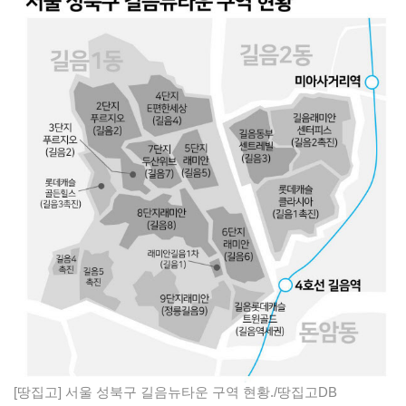
[땅집고] 서울 성북구 길음뉴타운 구역 현황./땅집고DB