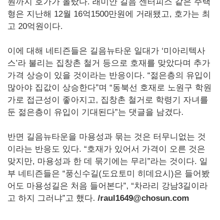
원까지 호가가 올랐다. 래미안 길음 센터피스 같은 주택
형은 지난해 12월 16억1500만원에 거래됐고, 호가는 최
고 20억원이다.
이에 대해 네티즌들은 길음뉴타운 일대가 ‘미아리텍사
스’라 불리는 집창촌 철거 등으로 호재를 맞았다며 추가
가격 상승이 있을 것이라는 반응이다. “젊은층의 유입이
많아야 집값이 상승한다”며 “동북선 호재로 노원구 학원
가로 접근성이 좋아지고, 집창촌 철거로 학령기 자녀를
둔 젊은층이 유입이 기대된다”는 댓글을 남겼다.
반면 길음뉴타운을 마용성과 묶는 것은 터무니없는 것
이라는 반응도 있다. “호재가 있어서 가격이 오른 것은
맞지만, 마용성과 한 데 묶기에는 무리”라는 것이다. 일
부 네티즌들은 “풍신수길(도요토미 히데요시)은 들어봤
어도 마용성길은 처음 들어본다”, “차라리 강남3길이라
고 하지 그러냐”고 했다.
/raul1649@chosun.com