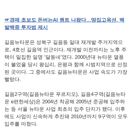
☞
경매
초보도
돈버는
AI
퀀트
나왔다…땅집고옥션
,
백
발백중
투자법
제시
길음뉴타운은 성북구 길음동 일대 재개발 주거지역으
로, 4호선 길음역 인근이다. 재개발 이전까지는 노후 주
택이 밀집한 일명 ‘달동네’였다. 2000년대 뉴타운 열풍
이 불었을 당시 왕십리, 은평과 함께 시범지역으로 선정
된 곳이다. 그 중에서도 길음뉴타운은 사업 속도가 가장
빨랐다.
길음2구역(길음뉴타운 푸르지오), 길음4구역(길음뉴타
운 e편한세상)은 2004년 착공해 2005년 준공해 입주하
는 등 서울 뉴타운 사업 최초의 입주 단지가 됐다. 이후
에도 사업이 신속하게 추진돼 2010년까지 9구역이 모두
입주를 마쳤다.