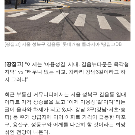
[땅집고] 서울 성북구 길음동 '롯데캐슬 클라시아'/땅집고DB
[땅집고]
“이제는 ‘마용성길’ 시대, 길음뉴타운은 육각형
지역” vs “터무니 없는 비교, 차라리 강남3길이라고 하
지 그러냐”
최근 부동산 커뮤니티에서는 서울 성북구 길음동 일대
아파트 가격 상승률을 보고 “이제 마용성‘길’이다”라는
글이 올라와 화제가 되고 있다. 강남 3구(강남·서초·송
파) 등 주거 상급지에 이어 아파트 가격이 급등한 마포
구, 용산구, 성동구와 어깨를 나란히 할 것이라는 희망
섞인 전망이 나온다.