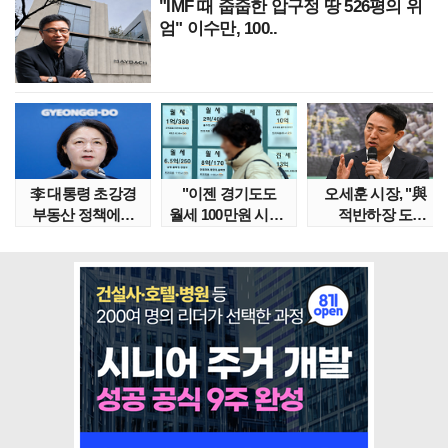
"IMF 때 줍줍한 압구정 땅 526평의 위
엄" 이수만, 100..
李 대통령 초강경
"이젠 경기도도
오세훈 시장, "與
부동산 정책에…
월세 100만원 시대"
적반하장 도
추미애 '경기도 재..
정부發 전세종말..
넘었다" 반박한
이유는