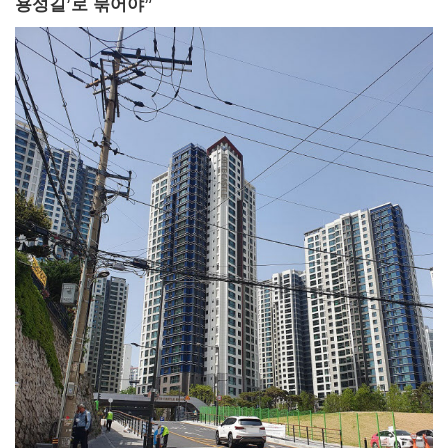
용성길’로 묶어야”