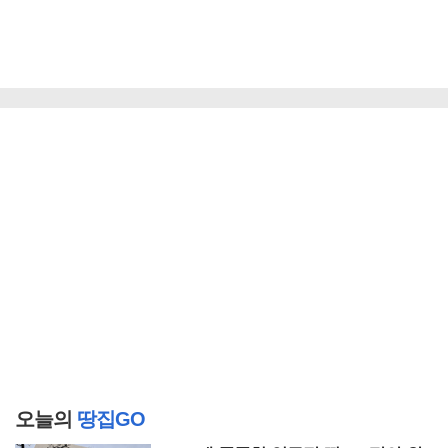
오늘의
땅집GO