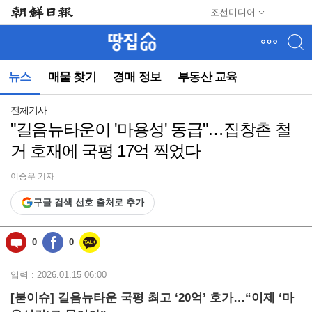
메
조선미디어
뉴
건
너
뛰
뉴스
매물 찾기
경매 정보
부동산 교육
기
(컨
텐
전체기사
츠
"길음뉴타운이 '마용성' 동급"…집창촌 철
영
거 호재에 국평 17억 찍었다
역
으
로
이승우 기자
바
구글 검색 선호 출처로 추가
로
이
동)
0
0
입력 : 2026.01.15 06:00
[붇이슈] 길음뉴타운 국평 최고 ‘20억’ 호가…“이제 ‘마