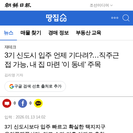
메
조선미디어
뉴
건
너
뛰
뉴스
매물 찾기
경매 정보
부동산 교육
기
(컨
텐
재테크
츠
3기 신도시 입주 언제 기다려?…직주근
영
접 가능, 내 집 마련 '이 동네' 주목
역
으
로
김리영 기자
바
구글 검색 선호 출처로 추가
로
이
동)
0
0
입력 : 2026.01.13 14:02
3기 신도시보다 입주 빠르고 확실한 택지지구