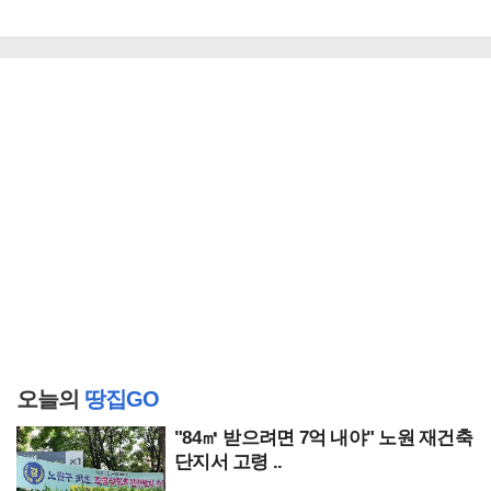
오늘의
땅집GO
"84㎡ 받으려면 7억 내야" 노원 재건축
단지서 고령 ..