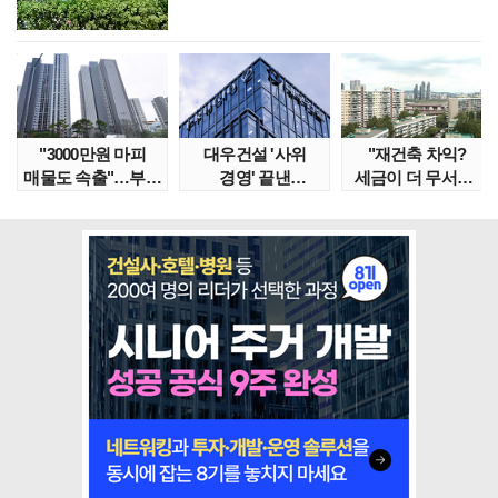
"3000만원 마피
대우건설 '사위
"재건축 차익?
매물도 속출"…부산
경영' 끝낸
세금이 더 무서워"
대단지서도 잔금..
이유?…'정통
강남서 호가 수억 ..
대우맨' 사..