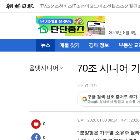
메
TV조선
조선비즈
IT조선
이코노미조선
헬스조선
월간
뉴
건
너
뛰
2026년 8월 6일
기
(컨
뉴스
매물 찾기
경매 정보
부동산 교
텐
츠
영
70조 시니어 
역
올댓시니어
으
로
바
김서경 기자
로
구글 검색 선호 출처로 추가
이
Google 검색에서 땅집고 뉴스를 더
동)
입력 : 2026.01.08 08:14 | 수정 : 2026
0
“분양형은 가구별 소유주 달라
0