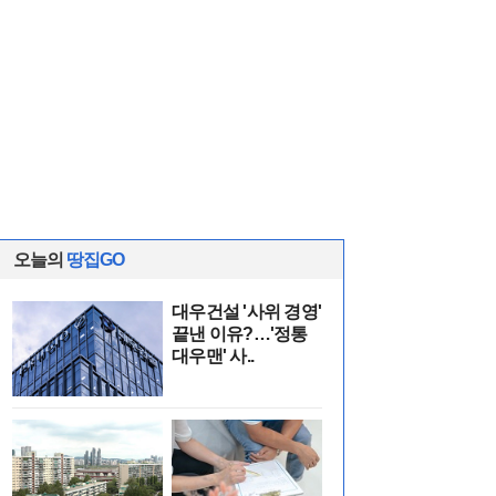
오늘의
땅집GO
대우건설 '사위 경영'
끝낸 이유?…'정통
대우맨' 사..