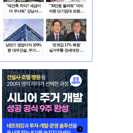
"재건축 차익? 세금이
"30만원 돌려줘" 머리
더 무서워" 강남서
아픈 단기임대 보증금
호가 수억 ..
분쟁 막..
상반기 영업이익 109%
'전셋값 17% 폭등'
뛴 대우건설, 주가는
실거주發 전세대란 또
'고점 대..
오나