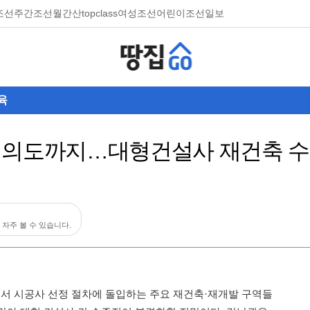
조선
주간조선
월간산
topclass
여성조선
어린이조선일보
육
여의도까지…대형건설사 재건축 수
 자주 볼 수 있습니다.
서 시공사 선정 절차에 돌입하는 주요 재건축·재개발 구역들