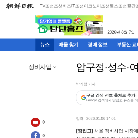
메
TV조선
조선비즈
IT조선
이코노미조선
헬스조선
월간
뉴
건
너
뛰
2026년 8월 7일
기
(컨
뉴스
매물 찾기
경매 정보
부동산 교
텐
츠
영
압구정·성수·
역
정비사업
으
로
바
박기람 기자
로
구글 검색 선호 출처로 추가
이
Google 검색에서 땅집고 뉴스를 더
동)
입력 : 2026.01.06 14:01
0
[땅집고]
서울 정비사업 시장에
0