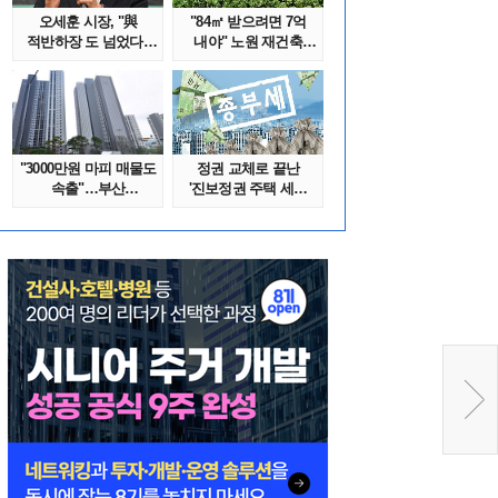
오세훈 시장, "與
"84㎡ 받으려면 7억
적반하장 도 넘었다"
내야" 노원 재건축
반박한 이유는
단지서 고령 ..
"3000만원 마피 매물도
정권 교체로 끝난
속출"…부산
'진보정권 주택 세금
대단지서도 잔금..
폭탄'