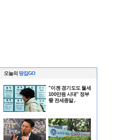
오늘의
땅집GO
"이젠 경기도도 월세
100만원 시대" 정부
發 전세종말..