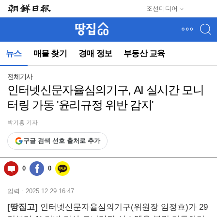
메
조선미디어
뉴
건
너
뛰
뉴스
매물 찾기
경매 정보
부동산 교육
기
(컨
텐
전체기사
츠
인터넷신문자율심의기구, AI 실시간 모니
영
터링 가동 '윤리규정 위반 감지'
역
으
로
박기홍 기자
바
구글 검색 선호 출처로 추가
로
이
동)
0
0
입력 : 2025.12.29 16:47
[땅집고]
인터넷신문자율심의기구(위원장 임정효)가 29