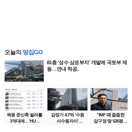
오늘의
땅집GO
81층 '성수 삼표부지' 개발에 국토부 제
동…연내 착공..
목동 준신축 빌라를
감정가 4.7억 '수원
"IMF 때 줍줍한
3억대에…'HUG
서수원자이'
압구정 땅 526평의
말소확약' 서울 빌..
낙찰가는?
위엄" 이수만, 100..