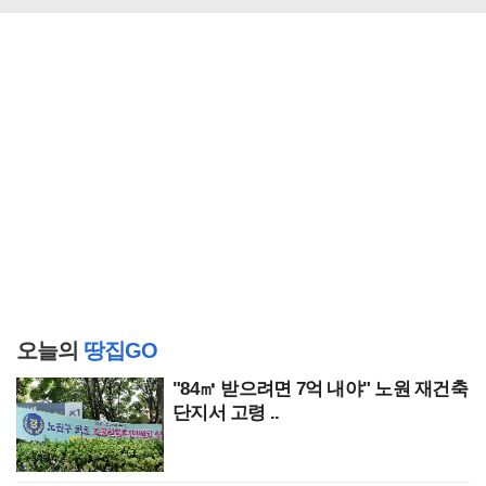
오늘의
땅집GO
"84㎡ 받으려면 7억 내야" 노원 재건축
단지서 고령 ..