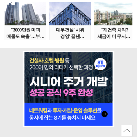
"3000만원 마피
대우건설 '사위
"재건축 차익?
매물도 속출"…부산
경영' 끝낸
세금이 더 무서워"
대단지서도 잔금..
이유?…'정통
강남서 호가 수억 ..
대우맨' 사..