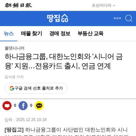
메
조선미디어
뉴
건
너
뛰
뉴스
매물 찾기
경매 정보
부동산 교육
기
(컨
텐
올댓시니어
츠
하나금융그룹, 대한노인회와 '시니어 금
영
융' 지원…전용카드 출시, 연금 연계
역
으
로
김서경 기자
바
구글 검색 선호 출처로 추가
로
이
동)
0
0
입력 : 2025.12.25 10:18
[땅집고]
하나금융그룹이 사단법인 대한노인회와 시니