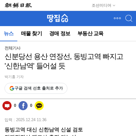
메
조선미디어
뉴
건
너
뛰
뉴스
매물 찾기
경매 정보
부동산 교육
기
(컨
텐
전체기사
츠
신분당선 용산 연장선, 동빙고역 빠지고
영
'신한남역' 들어설 듯
역
으
로
박기홍 기자
바
구글 검색 선호 출처로 추가
로
이
동)
0
0
입력 : 2025.12.24 11:36
동빙고역 대신 신한남역 신설 검토