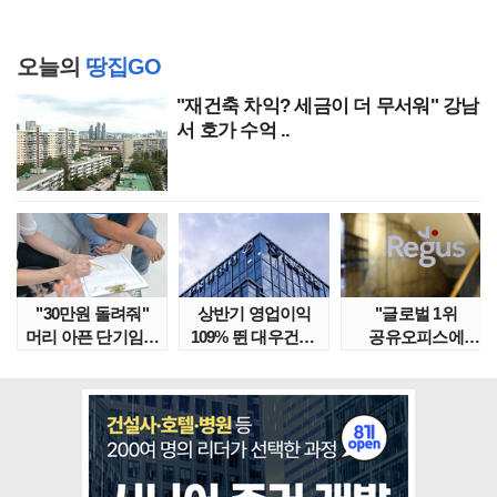
오늘의
땅집GO
"재건축 차익? 세금이 더 무서워" 강남
서 호가 수억 ..
"30만원 돌려줘"
상반기 영업이익
"글로벌 1위
머리 아픈 단기임대
109% 뛴 대우건설,
공유오피스에
보증금 분쟁 막..
주가는 '고점 대..
속았다" 1년간
줄적자, 리..