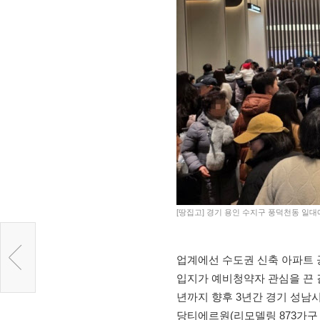
[땅집고] 경기 용인 수지구 풍덕천동 일대
업계에선 수도권 신축 아파트 
입지가 예비청약자 관심을 끈 결
년까지 향후 3년간 경기 성남시
당티에르원(리모델링 873가구 중