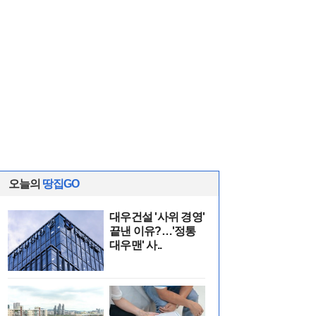
오늘의
땅집GO
대우건설 '사위 경영'
끝낸 이유?…'정통
대우맨' 사..