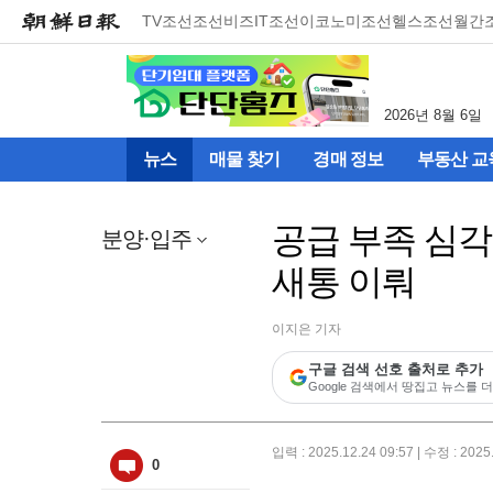
메
TV조선
조선비즈
IT조선
이코노미조선
헬스조선
월간
뉴
건
너
뛰
2026년 8월 6일
기
(컨
뉴스
매물 찾기
경매 정보
부동산 교
텐
츠
영
공급 부족 심각
역
분양·입주
으
새통 이뤄
로
바
로
이지은 기자
이
동)
구글 검색 선호 출처로 추가
Google 검색에서 땅집고 뉴스를 더
입력 : 2025.12.24 09:57 | 수정 : 2025
0