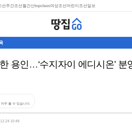
조선
주간조선
월간산
topclass
여성조선
어린이조선일보
육
한 용인…‘수지자이 에디시온’ 분
 자주 볼 수 있습니다.
.12.24 10:49