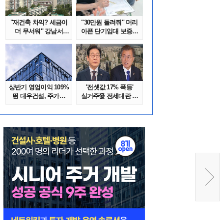
"재건축 차익? 세금이
"30만원 돌려줘" 머리
더 무서워" 강남서
아픈 단기임대 보증금
호가 수억 ..
분쟁 막..
상반기 영업이익 109%
'전셋값 17% 폭등'
뛴 대우건설, 주가는
실거주發 전세대란 또
'고점 대..
오나