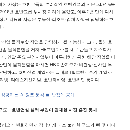
대헌 사장은 호반그룹의 뿌리격인 호반건설의 지분 53.74%를
 2018년 호반그룹 부사장 자리에 올랐고, 이후 2년 만에 다시
생 장녀 김윤혜 사장은 부동산·리조트·임대 사업을 담당하는 호
진다.
산업 물적분할 작업을 담당하게 될 가능성이 크다. 올해 호
반산업 물적분할을 거쳐 HB호반지주를 새로 만들고 지주회사
, 연말 주요 분양사업부터 마무리하기 위해 해당 작업을 미
산업이 물적분할을 마치면 HB호반지주가 비건설·신사업 부
담당하고, 호반산업 계열사는 그대로 HB호반지주의 계열사
스리빙, 티에스자산개발, 호반티비엠, 호반써밋 등이다.
성공하는 ‘AI 퀀트 분석 툴’ 반값에 공개!
구도…호반건설 실적 부진이 김대헌 사장 흠집 못내
리오가 변화하면서 장남에게 다소 불리한 구도가 된 것 아니