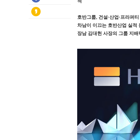
적
호반그룹, 건설·산업·프라퍼티 
차남이 이끄는 호반산업 실적 
장남 김대헌 사장의 그룹 지배