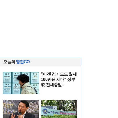
오늘의
땅집GO
"이젠 경기도도 월세
100만원 시대" 정부
發 전세종말..