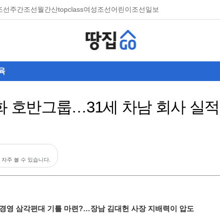
조선
주간조선
월간산
topclass
여성조선
어린이조선일보
육
화 호반그룹…31세 차남 회사 실
 자주 볼 수 있습니다.
세 경영 삼각편대 기틀 마련?…장남 김대헌 사장 지배력이 압도