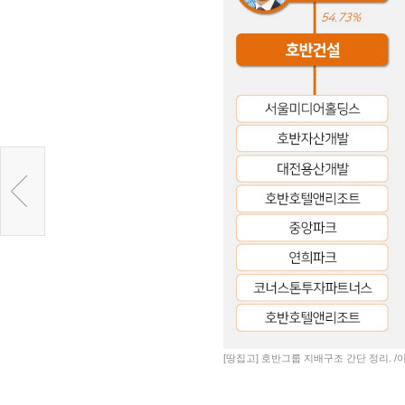
[땅집고] 호반그룹 지배구조 간단 정리. /