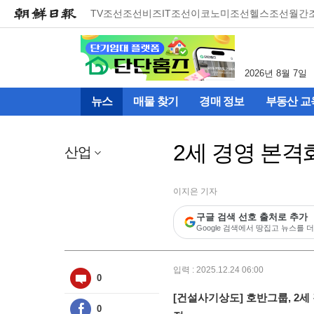
메
TV조선
조선비즈
IT조선
이코노미조선
헬스조선
월간
뉴
건
너
뛰
2026년 8월 7일
기
(컨
뉴스
매물 찾기
경매 정보
부동산 교
텐
츠
영
2세 경영 본격
역
산업
으
로
바
이지은 기자
로
구글 검색 선호 출처로 추가
이
Google 검색에서 땅집고 뉴스를 더
동)
입력 : 2025.12.24 06:00
0
[건설사기상도] 호반그룹, 2
0