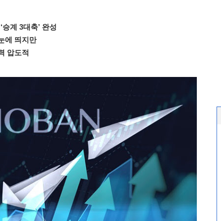
‘승계 3대축’ 완성
눈에 띄지만
력 압도적