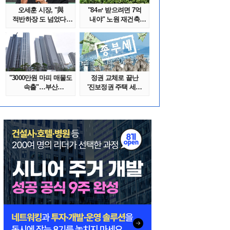
오세훈 시장, "與
"84㎡ 받으려면 7억
적반하장 도 넘었다"
내야" 노원 재건축
반박한 이유는
단지서 고령 ..
"3000만원 마피 매물도
정권 교체로 끝난
속출"…부산
'진보정권 주택 세금
대단지서도 잔금..
폭탄'