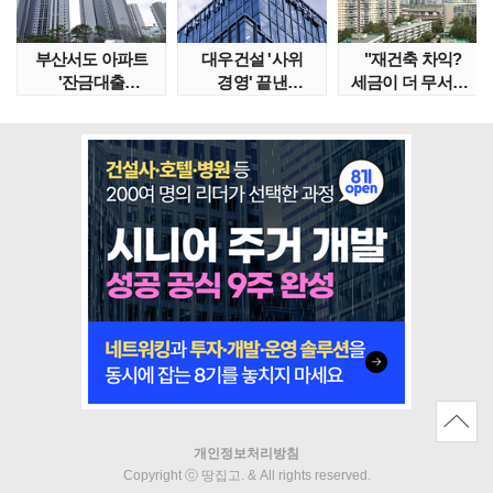
부산서도 아파트
대우건설 '사위
"재건축 차익?
'잔금대출
경영' 끝낸
세금이 더 무서워"
대란'…"대통령
이유?…'정통
강남서 호가 수억 ..
특별 지시..
대우맨' 사..
개인정보처리방침
Copyright ⓒ 땅집고. & All rights reserved.