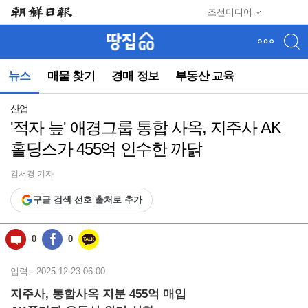
메
조선미디어
뉴
건
너
뛰
뉴스
매물 찾기
경매 정보
부동산 교육
기
(컨
텐
산업
츠
'적자 늪' 애경그룹 통합 사옥, 지주사 AK
영
홀딩스가 455억 인수한 까닭
역
으
로
김서경 기자
바
구글 검색 선호 출처로 추가
로
이
동)
0
0
입력 : 2025.12.23 06:00
지주사, 통합사옥 지분 455억 매입