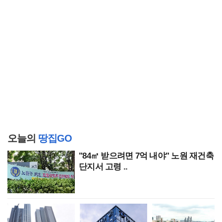
오늘의
땅집GO
"84㎡ 받으려면 7억 내야" 노원 재건축
단지서 고령 ..