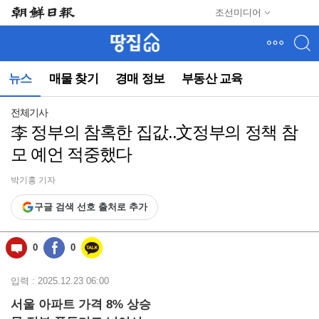
메
조선미디어
뉴
건
너
뛰
뉴스
매물 찾기
경매 정보
부동산 교육
기
(컨
텐
전체기사
츠
李 정부의 참혹한 집값..文정부의 정책 참
영
모 예언 적중했다
역
으
로
박기홍 기자
바
구글 검색 선호 출처로 추가
로
이
동)
0
0
입력 : 2025.12.23 06:00
서울 아파트 가격 8% 상승