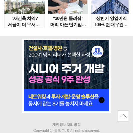
"재건축 차익?
"30만원 돌려줘"
상반기 영업이익
세금이 더 무서워"
머리 아픈 단기임대
109% 뛴 대우건설,
강남서 호가 수억 ..
보증금 분쟁 막..
주가는 '고점 대..
개인정보처리방침
Copyright ⓒ 땅집고. & All rights reserved.