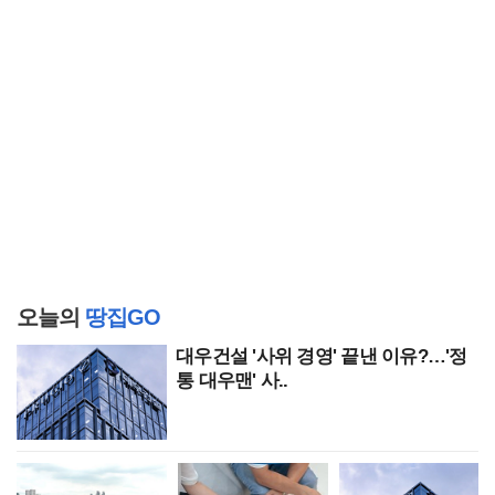
오늘의
땅집GO
대우건설 '사위 경영' 끝낸 이유?…'정
통 대우맨' 사..