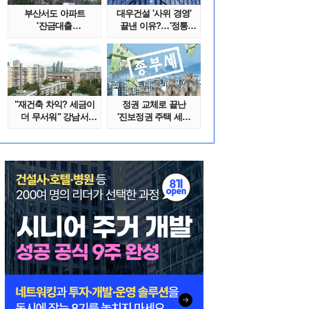
부산서도 아파트
대우건설 '사위 경영'
'잔금대출
끝낸 이유?…'정통
대란'…"대통령 특별
대우맨' 사..
지시..
"재건축 차익? 세금이
정권 교체로 끝난
더 무서워" 강남서
'진보정권 주택 세금
호가 수억 ..
폭탄'