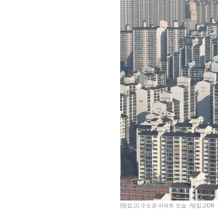
[땅집고] 수도권 아파트 모습. /땅집고DB