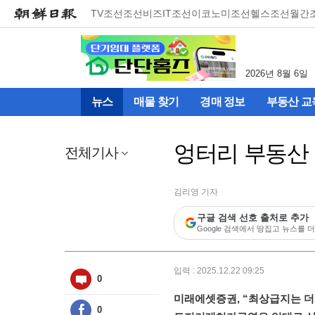
메
TV조선
조선비즈
IT조선
이코노미조선
헬스조선
월간
뉴
건
너
뛰
2026년 8월 6일
기
(컨
뉴스
매물 찾기
경매 정보
부동산 교
텐
츠
영
엉터리 부동산 
역
전체기사
으
로
바
김리영 기자
로
구글 검색 선호 출처로 추가
이
Google 검색에서 땅집고 뉴스를 더
동)
입력 : 2025.12.22 09:25
0
미래에셋증권, “최상급지는 더
0