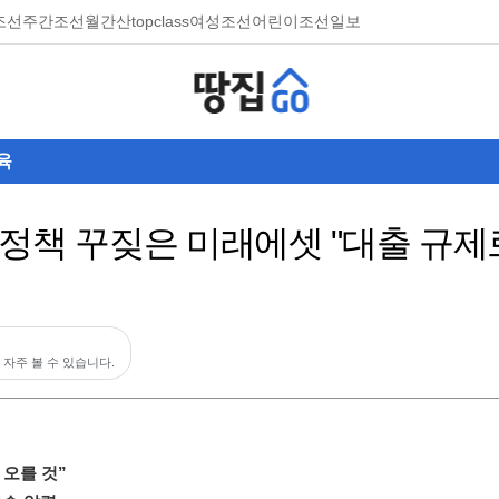
조선
주간조선
월간산
topclass
여성조선
어린이조선일보
육
정책 꾸짖은 미래에셋 "대출 규제
 자주 볼 수 있습니다.
 오를 것”