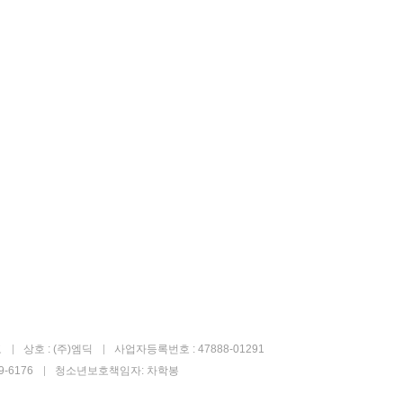
고
상호 : (주)엠딕
사업자등록번호 : 47888-01291
-6176
청소년보호책임자: 차학봉