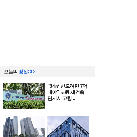
오늘의
땅집GO
"84㎡ 받으려면 7억
내야" 노원 재건축
단지서 고령 ..