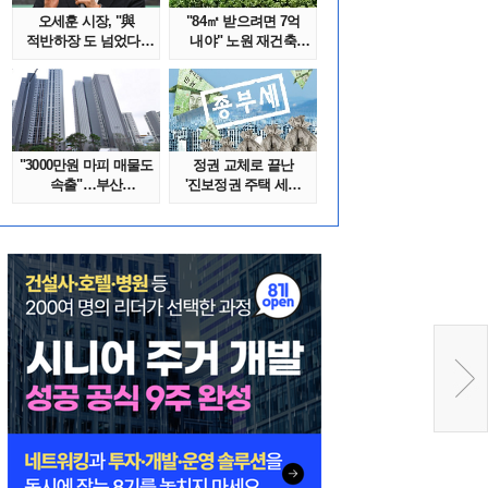
오세훈 시장, "與
"84㎡ 받으려면 7억
적반하장 도 넘었다"
내야" 노원 재건축
반박한 이유는
단지서 고령 ..
"3000만원 마피 매물도
정권 교체로 끝난
속출"…부산
'진보정권 주택 세금
대단지서도 잔금..
폭탄'