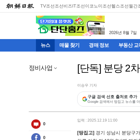
메
TV조선
조선비즈
IT조선
이코노미조선
헬스조선
월간
뉴
건
너
뛰
2026년 8월 7일
기
(컨
뉴스
매물 찾기
경매 정보
부동산 교
텐
츠
영
[단독] 분당 2
역
정비사업
으
로
바
이승우 기자
로
구글 검색 선호 출처로 추가
이
Google 검색에서 땅집고 뉴스를 더
동)
입력 : 2025.12.19 11:00
0
[땅집고]
경기 성남시 분당구가 
0