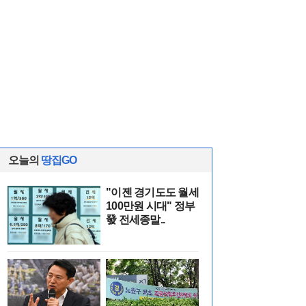
오늘의
땅집GO
"이젠 경기도도 월세
100만원 시대" 정부
發 전세종말..