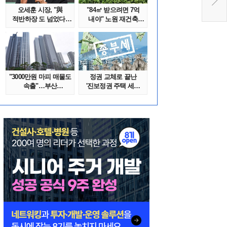
오세훈 시장, "與
"84㎡ 받으려면 7억
적반하장 도 넘었다"
내야" 노원 재건축
반박한 이유는
단지서 고령 ..
"3000만원 마피 매물도
정권 교체로 끝난
속출"…부산
'진보정권 주택 세금
대단지서도 잔금..
폭탄'