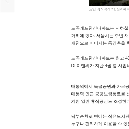
[땅집고] 도곡개포한신아파트
도곡개포한신아파트는 지하철 
거리에 있다. 서울시는 주변 
재천으로 이어지는 통경축을 
도곡개포한신아파트는 최고 49층
DL이앤씨가 지난 4월 총 사업
매봉역에서 독골공원과 가로공
매봉역 인근 공공보행통로를 신
계한 열린 휴식공간도 조성한다
남부순환로 변에는 작은도서관
누구나 편리하게 이용할 수 있