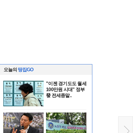
오늘의
땅집GO
"이젠 경기도도 월세
100만원 시대" 정부
發 전세종말..