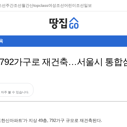
조선
주간조선
월간산
topclass
여성조선
어린이조선일보
육
 792가구로 재건축…서울시 통합
 자주 볼 수 있습니다.
한신아파트’가 지상 49층, 792가구 규모로 재건축된다.