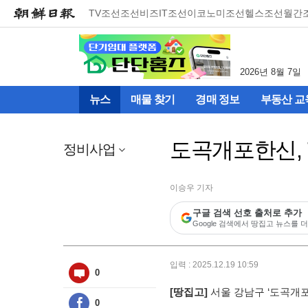
메
TV조선
조선비즈
IT조선
이코노미조선
헬스조선
월간
뉴
건
너
뛰
2026년 8월 7일
기
(컨
뉴스
매물 찾기
경매 정보
부동산 교
텐
츠
영
도곡개포한신,
역
정비사업
으
로
바
이승우 기자
로
구글 검색 선호 출처로 추가
이
Google 검색에서 땅집고 뉴스를 더
동)
입력 : 2025.12.19 10:59
0
[땅집고]
서울 강남구 ‘도곡개포
0