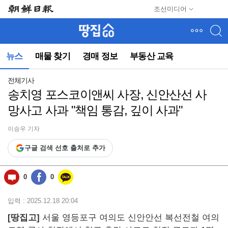
메
조선미디어
뉴
건
너
뛰
뉴스
매물 찾기
경매 정보
부동산 교육
기
(컨
텐
전체기사
츠
송치영 포스코이앤씨 사장, 신안산선 사
영
망사고 사과 "책임 통감, 깊이 사과"
역
으
로
이승우 기자
바
구글 검색 선호 출처로 추가
로
이
동)
0
0
입력 : 2025.12.18 20:04
[땅집고]
서울 영등포구 여의도 신안안선 복선전철 여의