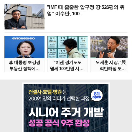
"IMF 때 줍줍한 압구정 땅 526평의 위
엄" 이수만, 100..
李 대통령 초강경
"이젠 경기도도
오세훈 시장, "與
부동산 정책에…
월세 100만원 시대"
적반하장 도
추미애 '경기도 재..
정부發 전세종말..
넘었다" 반박한
이유는