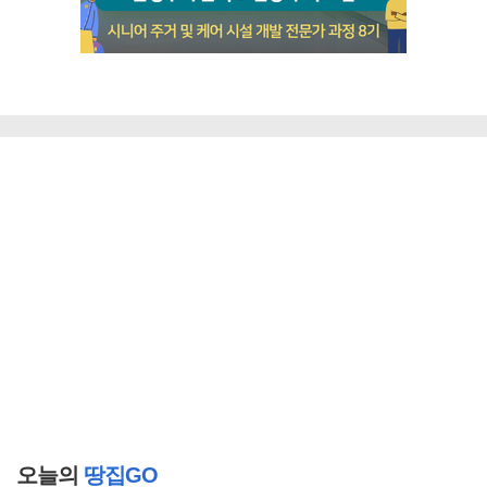
오늘의
땅집GO