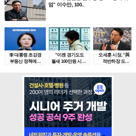
엄" 이수만, 100..
李 대통령 초강경
"이젠 경기도도
오세훈 시장, "與
부동산 정책에…
월세 100만원 시대"
적반하장 도
추미애 '경기도 재..
정부發 전세종말..
넘었다" 반박한
이유는