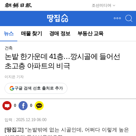
메
조선미디어
뉴
건
너
뛰
뉴스
매물 찾기
경매 정보
부동산 교육
기
(컨
텐
건축
츠
논밭 한가운데 41층…깡시골에 들어선
영
초고층 아파트의 비극
역
으
로
이지은 기자
바
구글 검색 선호 출처로 추가
로
이
동)
0
0
입력 : 2025.12.19 06:00
[땅집고]
“논밭밖에 없는 시골인데, 어쩌다 이렇게 높은