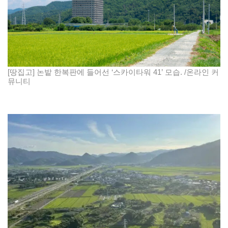
[땅집고] 논밭 한복판에 들어선 ‘스카이타워 41’ 모습. /온라인 커
뮤니티