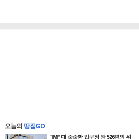
오늘의
땅집GO
"IMF 때 줍줍한 압구정 땅 526평의 위