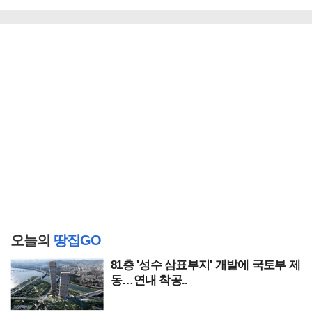
오늘의
땅집GO
81층 '성수 삼표부지' 개발에 국토부 제
동…연내 착공..