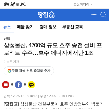
메
조선미디어
뉴
건
너
뛰
뉴스
매물 찾기
경매 정보
부동산 교육
기
(컨
텐
산업
츠
삼성물산, 4700억 규모 호주 송전 설비 프
영
로젝트 수주…호주 에너지에서만 1조
역
으
로
이승우 기자
바
구글 검색 선호 출처로 추가
로
이
동)
0
0
입력 : 2025.12.18 10:13 | 수정 : 2025.12.18 11:03
[땅집고]
삼성물산 건설부문이 호주 연방정부와 빅토리