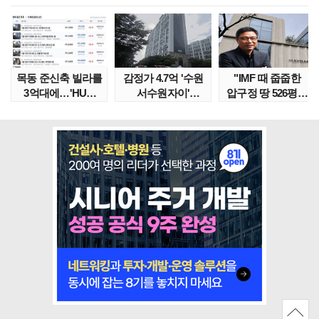
목동 준신축 빌라를
감정가 4.7억 '수원
"IMF 때 줍줍한
3억대에…'HUG
서수원자이'
압구정 땅 526평의
말소확약' 서울 빌..
낙찰가는?
위엄" 이수만, 100..
땅집고옥..