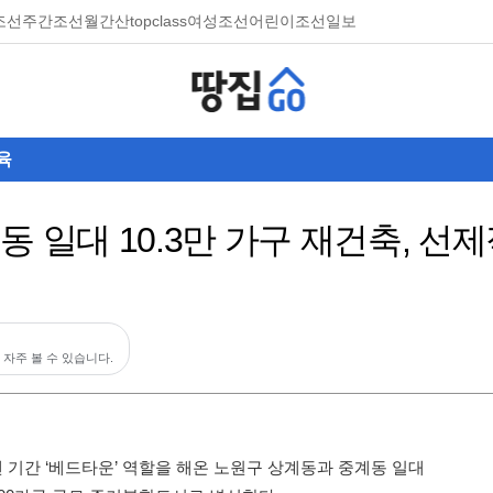
조선
주간조선
월간산
topclass
여성조선
어린이조선일보
육
동 일대 10.3만 가구 재건축, 선
 자주 볼 수 있습니다.
랜 기간 ‘베드타운’ 역할을 해온 노원구 상계동과 중계동 일대