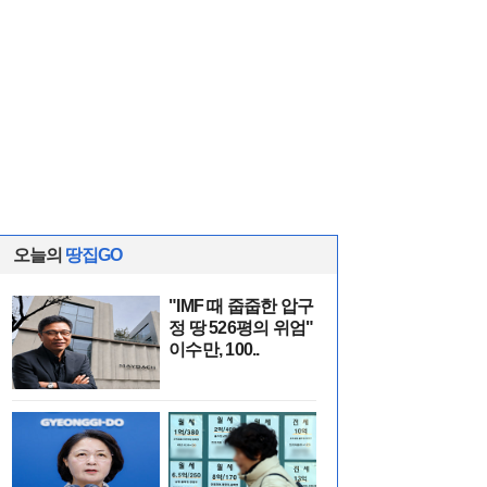
오늘의
땅집GO
"IMF 때 줍줍한 압구
정 땅 526평의 위엄"
이수만, 100..