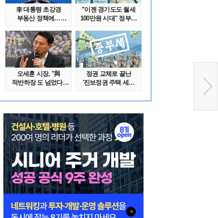
李 대통령 초강경
"이젠 경기도도 월세
부동산 정책에…
100만원 시대" 정부發
추미애 '경기도 재..
전세종말..
오세훈 시장, "與
정권 교체로 끝난
적반하장 도 넘었다"
'진보정권 주택 세금
반박한 이유는
폭탄'