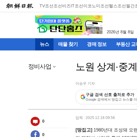
메
TV조선
조선비즈
IT조선
이코노미조선
헬스조선
월간
뉴
건
너
뛰
2026년 8월 8일
기
(컨
뉴스
매물 찾기
경매 정보
부동산 교
텐
츠
영
노원 상계·중계
역
정비사업
으
로
바
이승우 기자
로
구글 검색 선호 출처로 추가
이
Google 검색에서 땅집고 뉴스를 더
동)
입력 : 2025.12.18 09:56
0
[땅집고]
1980년대 조성돼 오
0