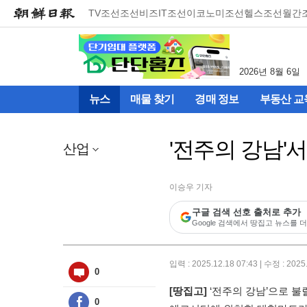
메
TV조선
조선비즈
IT조선
이코노미조선
헬스조선
월간
뉴
건
너
뛰
2026년 8월 6일
기
(컨
뉴스
매물 찾기
경매 정보
부동산 교
텐
츠
영
'전주의 강남'
역
산업
으
로
바
이승우 기자
로
구글 검색 선호 출처로 추가
이
Google 검색에서 땅집고 뉴스를 더
동)
입력 : 2025.12.18 07:43 | 수정 : 2025
0
[땅집고]
‘전주의 강남’으로 불
0