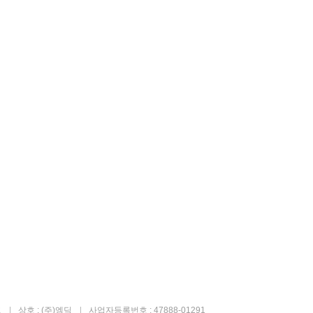
고
상호 : (주)엠딕
사업자등록번호 : 47888-01291