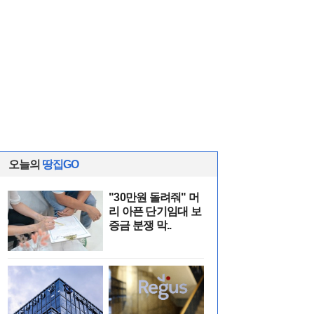
오늘의
땅집GO
"30만원 돌려줘" 머
리 아픈 단기임대 보
증금 분쟁 막..