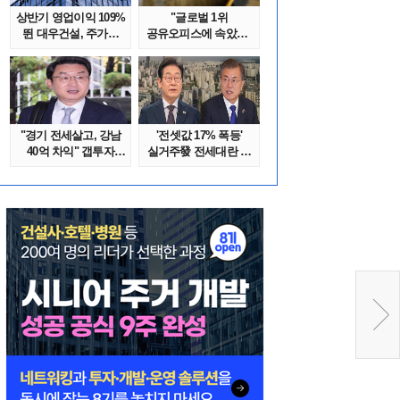
상반기 영업이익 109%
"글로벌 1위
뛴 대우건설, 주가는
공유오피스에 속았다"
'고점 대..
1년간 줄적자, 리..
"경기 전세살고, 강남
'전셋값 17% 폭등'
40억 차익" 갭투자
실거주發 전세대란 또
막은 금융위..
오나