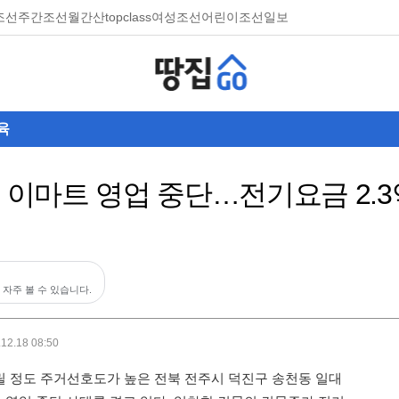
조선
주간조선
월간산
topclass
여성조선
어린이조선일보
육
서 이마트 영업 중단…전기요금 2.3
 자주 볼 수 있습니다.
.12.18 08:50
릴 정도 주거선호도가 높은 전북 전주시 덕진구 송천동 일대