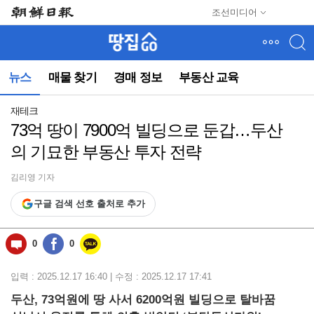
메
조선미디어
뉴
건
너
뛰
뉴스
매물 찾기
경매 정보
부동산 교육
기
(컨
텐
재테크
츠
73억 땅이 7900억 빌딩으로 둔갑…두산
영
의 기묘한 부동산 투자 전략
역
으
로
김리영 기자
바
구글 검색 선호 출처로 추가
로
이
동)
0
0
입력 : 2025.12.17 16:40 | 수정 : 2025.12.17 17:41
두산, 73억원에 땅 사서 6200억원 빌딩으로 탈바꿈