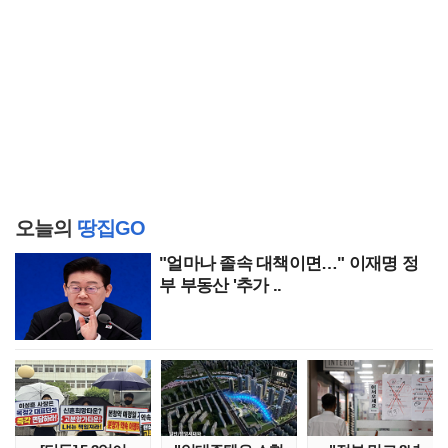
오늘의
땅집GO
"얼마나 졸속 대책이면…" 이재명 정
부 부동산 '추가 ..