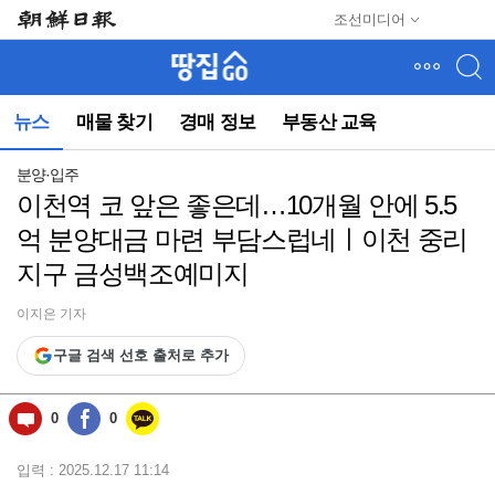
메
조선미디어
뉴
건
너
뛰
뉴스
매물 찾기
경매 정보
부동산 교육
기
(컨
텐
분양·입주
츠
이천역 코 앞은 좋은데…10개월 안에 5.5
영
억 분양대금 마련 부담스럽네ㅣ이천 중리
역
으
지구 금성백조예미지
로
바
이지은 기자
로
이
구글 검색 선호 출처로 추가
동)
0
0
입력 : 2025.12.17 11:14