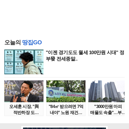
오늘의
땅집GO
"이젠 경기도도 월세 100만원 시대" 정
부發 전세종말..
오세훈 시장, "與
"84㎡ 받으려면 7억
"3000만원 마피
적반하장 도
내야" 노원 재건축
매물도 속출"…부산
넘었다" 반박한
단지서 고령 ..
대단지서도 잔금..
이유는