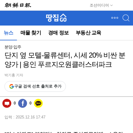
메
조선미디어
뉴
건
너
뛰
뉴스
매물 찾기
경매 정보
부동산 교육
기
(컨
텐
분양·입주
츠
단지 옆 모텔-물류센터, 시세 20% 비싼 분
영
양가 | 용인 푸르지오원클러스터파크
역
으
로
박기홍 기자
바
구글 검색 선호 출처로 추가
로
이
동)
0
0
입력 : 2025.12.16 17:47