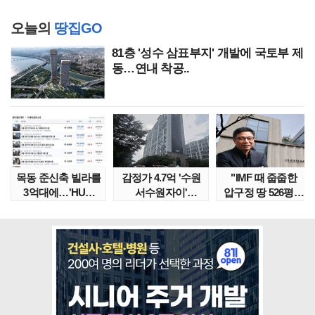
오늘의
땅집GO
81층 '성수 삼표부지' 개발에 국토부 제
동…연내 착공..
목동 준신축 빌라를
감정가 4.7억 '수원
"IMF 때 줍줍한
3억대에…'HUG
서수원자이'
압구정 땅 526평의
말소확약' 서울 빌..
낙찰가는?
위엄" 이수만, 100..
땅집고옥..