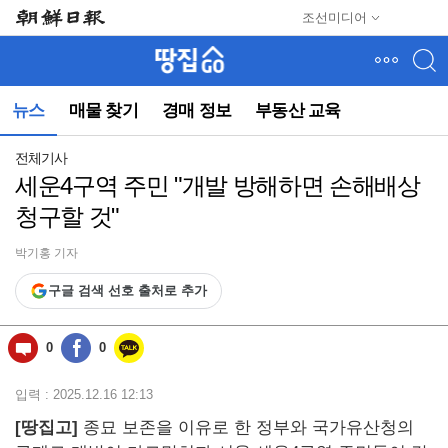
메
조선미디어
뉴
건
너
뛰
뉴스
매물 찾기
경매 정보
부동산 교육
기
(컨
텐
전체기사
츠
세운4구역 주민 "개발 방해하면 손해배상
영
청구할 것"
역
으
로
박기홍 기자
바
구글 검색 선호 출처로 추가
로
이
동)
0
0
입력 : 2025.12.16 12:13
[땅집고]
종묘 보존을 이유로 한 정부와 국가유산청의