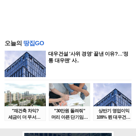
오늘의
땅집GO
대우건설 '사위 경영' 끝낸 이유?…'정
통 대우맨' 사..
"재건축 차익?
"30만원 돌려줘"
상반기 영업이익
세금이 더 무서워"
머리 아픈 단기임대
109% 뛴 대우건설,
강남서 호가 수억 ..
보증금 분쟁 막..
주가는 '고점 대..