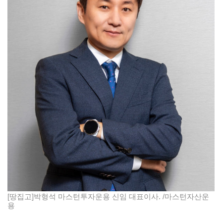
[땅집고]박형석 마스턴투자운용 신임 대표이사. /마스턴자산운
용