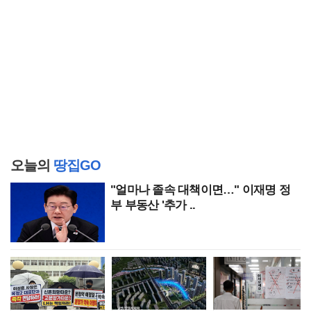
오늘의
땅집GO
"얼마나 졸속 대책이면…" 이재명 정
부 부동산 '추가 ..