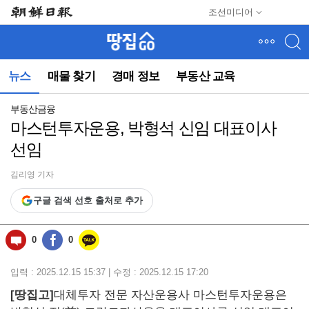
메
조선미디어
뉴
건
너
뛰
뉴스
매물 찾기
경매 정보
부동산 교육
기
(컨
텐
부동산금융
츠
마스턴투자운용, 박형석 신임 대표이사
영
선임
역
으
로
김리영 기자
바
구글 검색 선호 출처로 추가
로
이
동)
0
0
입력 : 2025.12.15 15:37 | 수정 : 2025.12.15 17:20
[땅집고]
대체투자 전문 자산운용사 마스턴투자운용은