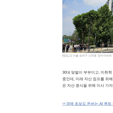
[땅집고] 서울 송파구 신천동 '장미아파트'
30대 맞벌이 부부이고, 미취학
중인데, 미래 자산 점프를 위해
은 자산 증식을 위해 이사 가자
☞경매 초보도 돈버는 AI 퀀