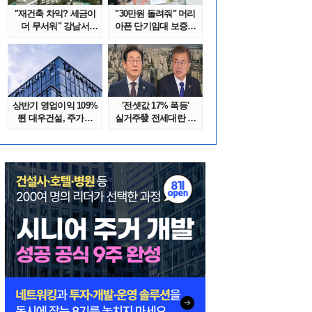
"재건축 차익? 세금이
"30만원 돌려줘" 머리
더 무서워" 강남서
아픈 단기임대 보증금
호가 수억 ..
분쟁 막..
상반기 영업이익 109%
'전셋값 17% 폭등'
뛴 대우건설, 주가는
실거주發 전세대란 또
'고점 대..
오나