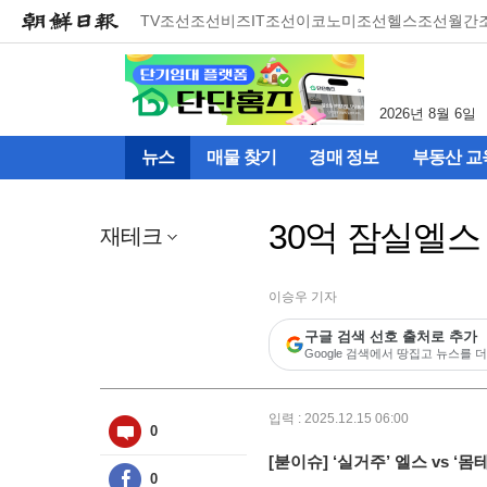
메
TV조선
조선비즈
IT조선
이코노미조선
헬스조선
월간
뉴
건
너
뛰
2026년 8월 6일
기
(컨
뉴스
매물 찾기
경매 정보
부동산 교
텐
츠
영
30억 잠실엘스 
역
재테크
으
로
바
이승우 기자
로
구글 검색 선호 출처로 추가
이
Google 검색에서 땅집고 뉴스를 더
동)
입력 : 2025.12.15 06:00
0
[붇이슈] ‘실거주’ 엘스 vs ‘
0