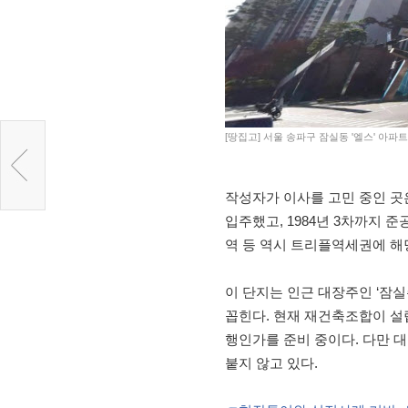
[땅집고] 서울 송파구 잠실동 '엘스' 아파
작성자가 이사를 고민 중인 곳은
입주했고, 1984년 3차까지 준공
역 등 역시 트리플역세권에 해
이 단지는 인근 대장주인 ‘잠
꼽힌다. 현재 재건축조합이 설립
행인가를 준비 중이다. 다만 
붙지 않고 있다.