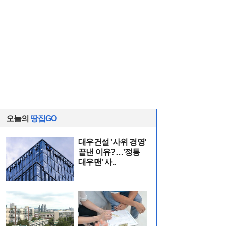
오늘의
땅집GO
대우건설 '사위 경영'
끝낸 이유?…'정통
대우맨' 사..