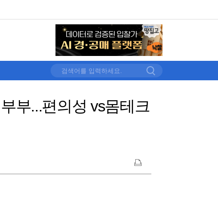
 부부...편의성 vs몸테크