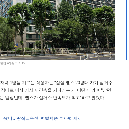
 전경./이승우 기자
 자녀 1명을 기르는 작성자는 “잠실 엘스 20평대 자가 실거주
 장미로 이사 가서 재건축을 기다리는 게 어떤가”라며 “남편
는 입장인데, 엘스가 실거주 만족도가 최고”라고 밝혔다.
트 나왔다…땅집고옥션, 백발백중 투자법 제시