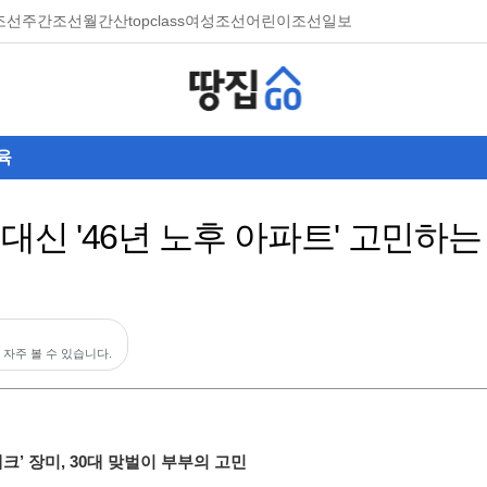
조선
주간조선
월간산
topclass
여성조선
어린이조선일보
육
대신 '46년 노후 아파트' 고민하는
 자주 볼 수 있습니다.
몸테크’ 장미, 30대 맞벌이 부부의 고민