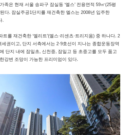
가족은 현재 서울 송파구 잠실동 ‘엘스’ 전용면적 59㎡(25평
된다. 잠실주공1단지를 재건축한 엘스는 2008년 입주한
다.
트를 재건축한 ‘엘리트’(엘스·리센츠·트리지움) 중 하나다. 2
세권이고, 단지 서측에서는 2·9호선이 지나는 종합운동장역
에 단지 내에 잠일초, 신천중, 잠일고 등 초중고를 모두 품고
 한강변 조망이 가능한 프리미엄이 있다.