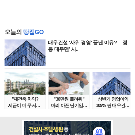
오늘의
땅집GO
대우건설 '사위 경영' 끝낸 이유?…'정
통 대우맨' 사..
"재건축 차익?
"30만원 돌려줘"
상반기 영업이익
세금이 더 무서워"
머리 아픈 단기임대
109% 뛴 대우건설,
강남서 호가 수억 ..
보증금 분쟁 막..
주가는 '고점 대..