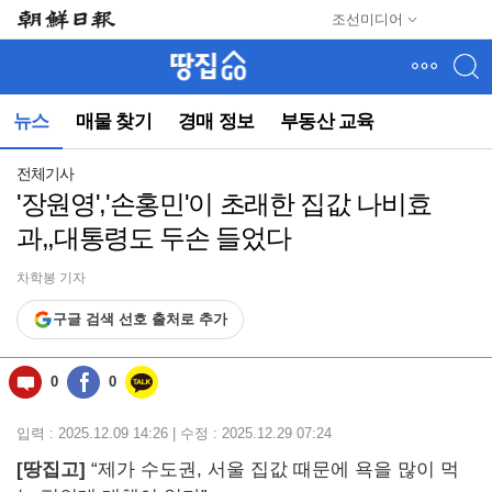
메
조선미디어
뉴
건
너
뛰
뉴스
매물 찾기
경매 정보
부동산 교육
기
(컨
텐
전체기사
츠
'장원영','손홍민'이 초래한 집값 나비효
영
과,,대통령도 두손 들었다
역
으
로
차학봉 기자
바
구글 검색 선호 출처로 추가
로
이
동)
0
0
입력 : 2025.12.09 14:26 | 수정 : 2025.12.29 07:24
[땅집고]
“제가 수도권, 서울 집값 때문에 욕을 많이 먹