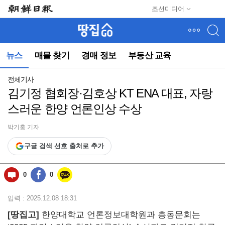
메
조선미디어
뉴
건
너
뛰
뉴스
매물 찾기
경매 정보
부동산 교육
기
(컨
텐
전체기사
츠
김기정 협회장·김호상 KT ENA 대표, 자랑
영
스러운 한양 언론인상 수상
역
으
로
박기홍 기자
바
구글 검색 선호 출처로 추가
로
이
동)
0
0
입력 : 2025.12.08 18:31
[
땅집고]
한양대학교 언론정보대학원과 총동문회는