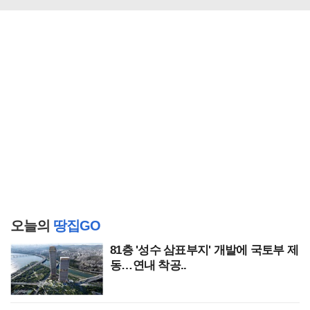
오늘의
땅집GO
81층 '성수 삼표부지' 개발에 국토부 제
동…연내 착공..