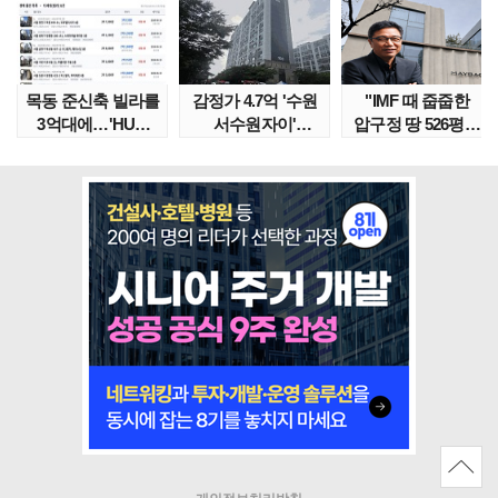
목동 준신축 빌라를
감정가 4.7억 '수원
"IMF 때 줍줍한
3억대에…'HUG
서수원자이'
압구정 땅 526평의
말소확약' 서울 빌..
낙찰가는?
위엄" 이수만, 100..
땅집고옥..