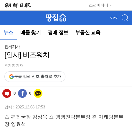
메
조선미디어
뉴
건
너
뛰
뉴스
매물 찾기
경매 정보
부동산 교육
기
(컨
텐
전체기사
츠
[인사] 비즈워치
영
역
박기홍 기자
으
로
구글 검색 선호 출처로 추가
바
로
이
0
0
동)
입력 : 2025.12.08 17:53
△ 편집국장 김상욱 △ 경영전략본부장 겸 마케팅본부
장 양효석