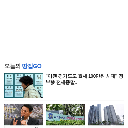
오늘의
땅집GO
"이젠 경기도도 월세 100만원 시대" 정
부發 전세종말..