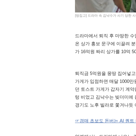
[땅집고] 드라마 속 김낙수가 사기 당한 사
드라마에서 퇴직 후 마땅한 수
온 상가 홍보 문구에 이끌려 
가 16억원 짜리 상가를 10억 5
퇴직금 5억원을 몽땅 집어넣고
가게가 입점하면 매달 1000만
던 토스트 가게가 갑자기 계약
텅 비었고 김낙수는 빚더미에 
경기도 노후 빌라로 쫓겨나듯 
☞경매 초보도 돈버는 AI 퀀