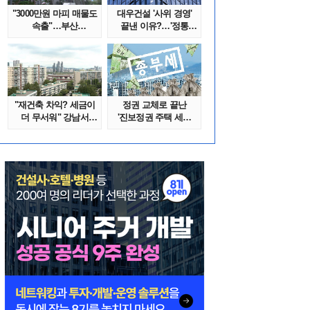
"3000만원 마피 매물도
대우건설 '사위 경영'
속출"…부산
끝낸 이유?…'정통
대단지서도 잔금..
대우맨' 사..
"재건축 차익? 세금이
정권 교체로 끝난
더 무서워" 강남서
'진보정권 주택 세금
호가 수억 ..
폭탄'