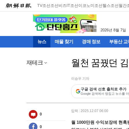
메
TV조선
조선비즈
IT조선
이코노미조선
헬스조선
월간
뉴
건
너
뛰
2026년 8월 7일
기
(컨
뉴스
매물 찾기
경매 정보
부동산 교
텐
츠
영
월천 꿈꿨던 김
역
재테크
으
로
바
이승우 기자
로
구글 검색 선호 출처로 추가
이
Google 검색에서 땅집고 뉴스를 더
동)
입력 : 2025.12.07 06:00
0
월 1000만원 수익보장에 현혹된
0