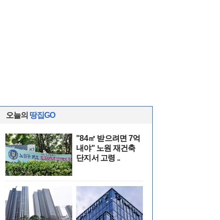
오늘의
땅집GO
"84㎡ 받으려면 7억
내야" 노원 재건축
단지서 고령 ..