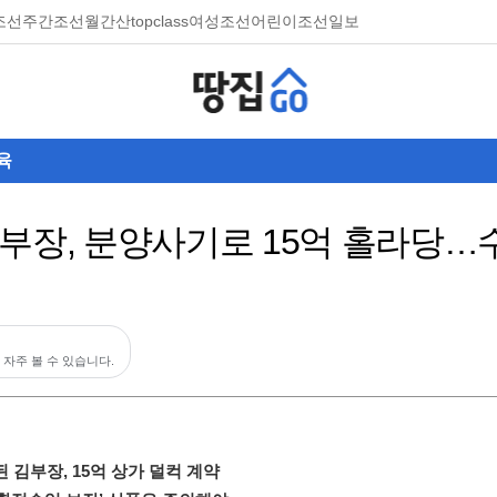
조선
주간조선
월간산
topclass
여성조선
어린이조선일보
육
부장, 분양사기로 15억 홀라당…
 자주 볼 수 있습니다.
 김부장, 15억 상가 덜컥 계약