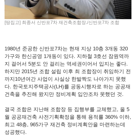
[땅집고] 최종서 신반포7차 재건축조합장./신반포7차 조합
1980년 준공한 신반포7차는 현재 지상 10층 3개동 320
가구와 한신공영 1개동이 있다. 지하철 3호선 잠원역까
지 걸어서 5분도 안 걸리는 역세권이어서 입지는 좋다.
하지만 2015년 조합 설립 이후 최 조합장이 취임하기 전
까지10년여간 사업이 사실상 한발짝도 나아가지 못했
다. 한국토지주택공사(LH)를 공동시행자로 하는 공공재
건축을 추진해 왔지만 정비계획 입안조차 못했던 것.
결국 조합은 지난해 조합장 등 집행부를 교체했고, 올 5
월 공공재건축 사전기획확정을 통해 용적률 360% 이하,
최고 48층, 965가구 재건축 정비계획안을 마련하는데
성공했다.