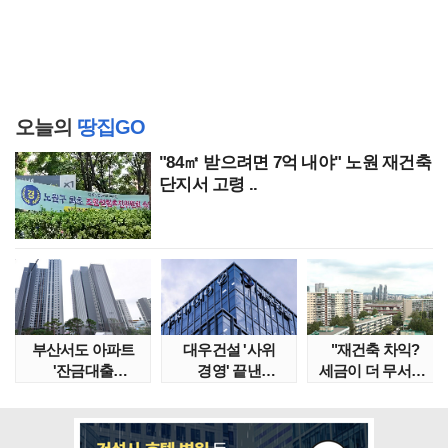
오늘의
땅집GO
"84㎡ 받으려면 7억 내야" 노원 재건축
단지서 고령 ..
부산서도 아파트
대우건설 '사위
"재건축 차익?
'잔금대출
경영' 끝낸
세금이 더 무서워"
대란'…"대통령
이유?…'정통
강남서 호가 수억 ..
특별 지시..
대우맨' 사..