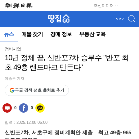
메
조선미디어
뉴
건
너
뛰
뉴스
매물 찾기
경매 정보
부동산 교육
기
(컨
텐
정비사업
츠
10년 정체 끝, 신반포7차 승부수 "반포 최
영
초 49층 랜드마크 만든다"
역
으
로
이승우 기자
바
구글 검색 선호 출처로 추가
로
이
동)
0
0
입력 : 2025.12.08 06:00
신반포7차, 서초구에 정비계획안 제출…최고 49층·965