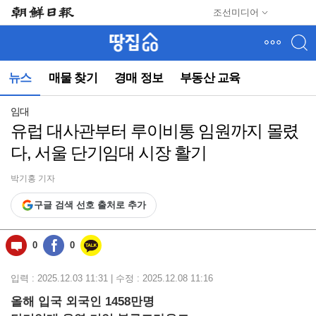
메
조선미디어
뉴
건
너
뛰
뉴스
매물 찾기
경매 정보
부동산 교육
기
(컨
텐
임대
츠
유럽 대사관부터 루이비통 임원까지 몰렸
영
다, 서울 단기임대 시장 활기
역
으
로
박기홍 기자
바
구글 검색 선호 출처로 추가
로
이
동)
0
0
입력 : 2025.12.03 11:31 | 수정 : 2025.12.08 11:16
올해 입국 외국인 1458만명