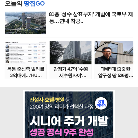
오늘의
땅집GO
81층 '성수 삼표부지' 개발에 국토부 제
동…연내 착공..
목동 준신축 빌라를
감정가 4.7억 '수원
"IMF 때 줍줍한
3억대에…'HUG
서수원자이'
압구정 땅 526평의
말소확약' 서울 빌..
낙찰가는?
위엄" 이수만, 100..
땅집고옥..