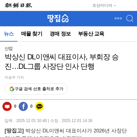
메
조선미디어
뉴
건
너
뛰
뉴스
매물 찾기
경매 정보
부동산 교육
기
(컨
텐
산업
츠
박상신 DL이앤씨 대표이사, 부회장 승
영
진…DL그룹 사장단 인사 단행
역
으
로
이승우 기자
바
구글 검색 선호 출처로 추가
로
이
동)
0
0
입력 : 2025.12.01 10:40 | 수정 : 2025.12.01 14:26
[땅집고]
박상신 DL이앤씨 대표이사가 2026년 사장단