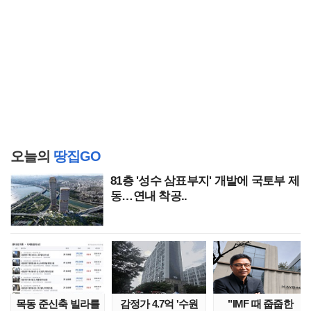
오늘의
땅집GO
81층 '성수 삼표부지' 개발에 국토부 제
동…연내 착공..
목동 준신축 빌라를
감정가 4.7억 '수원
"IMF 때 줍줍한