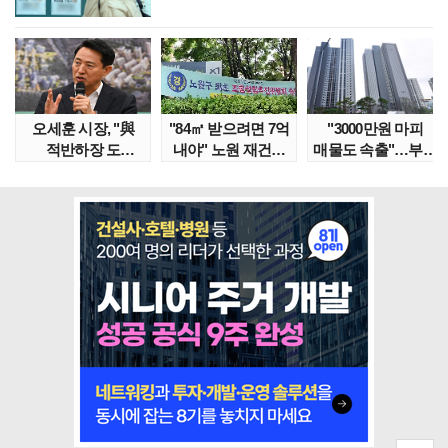
오세훈 시장, "與
"84㎡ 받으려면 7억
"3000만원 마피
적반하장 도
내야" 노원 재건축
매물도 속출"…부산
넘었다" 반박한
단지서 고령 ..
대단지서도 잔금..
이유는