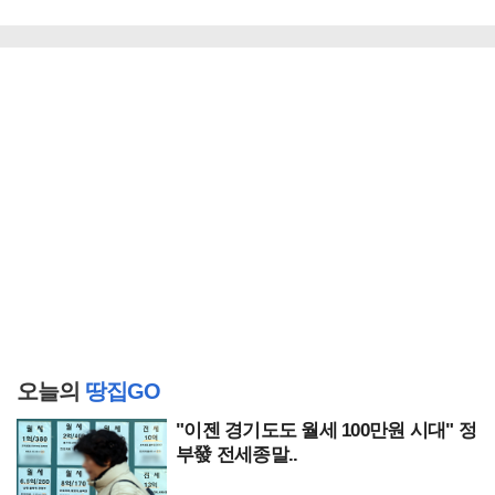
오늘의
땅집GO
"이젠 경기도도 월세 100만원 시대" 정
부發 전세종말..