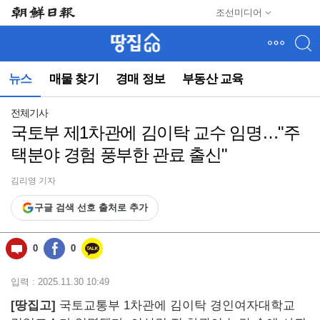
메
조선미디어
뉴
건
너
뛰
뉴스
매물 찾기
경매 정보
부동산 교육
기
(컨
텐
전체기사
츠
국토부 제1차관에 김이탁 교수 임명…"주
영
택분야 경험 풍부한 관료 출신"
역
으
로
김리영 기자
바
구글 검색 선호 출처로 추가
로
이
동)
0
0
입력 : 2025.11.30 10:49
[땅집고]
국토교통부 1차관에 김이탁 경인여자대학교