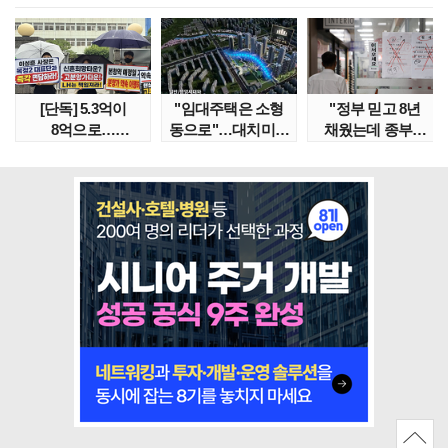
[단독] 5.3억이
"임대주택은 소형
"정부 믿고 8년
8억으로…
동으로"…대치미도
채웠는데 종부세
성남복정2지구
'꼼수 소셜믹스'..
수천만원 뛰어"
본청약 분..
임대..