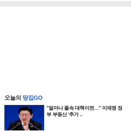
오늘의
땅집GO
"얼마나 졸속 대책이면…" 이재명 정
부 부동산 '추가 ..