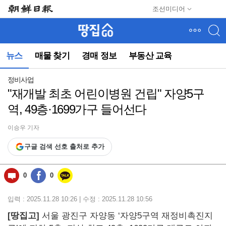
메
조선미디어
뉴
건
너
뛰
뉴스
매물 찾기
경매 정보
부동산 교육
기
(컨
텐
정비사업
츠
"재개발 최초 어린이병원 건립" 자양5구
영
역, 49층·1699가구 들어선다
역
으
로
이승우 기자
바
구글 검색 선호 출처로 추가
로
이
동)
0
0
입력 : 2025.11.28 10:26 | 수정 : 2025.11.28 10:56
[땅집고]
서울 광진구 자양동 ‘자양5구역 재정비촉진지