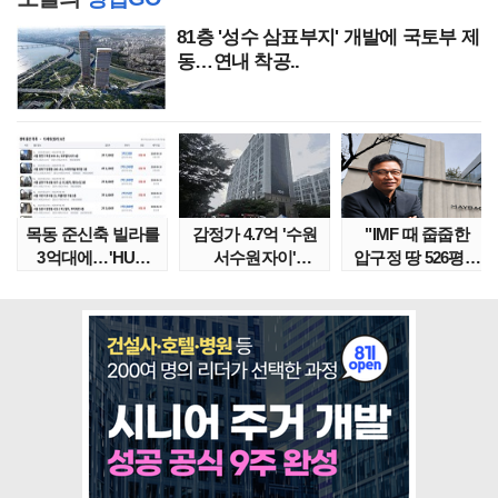
81층 '성수 삼표부지' 개발에 국토부 제
동…연내 착공..
목동 준신축 빌라를
감정가 4.7억 '수원
"IMF 때 줍줍한
3억대에…'HUG
서수원자이'
압구정 땅 526평의
말소확약' 서울 빌..
낙찰가는?
위엄" 이수만, 100..
땅집고옥..