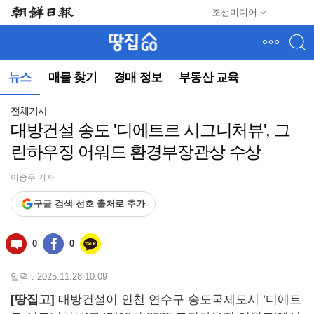
메
조선미디어
뉴
건
너
뛰
뉴스
매물 찾기
경매 정보
부동산 교육
기
(컨
텐
전체기사
츠
대방건설 송도 '디에트르 시그니처뷰', 그
영
린하우징 어워드 환경부장관상 수상
역
으
로
이승우 기자
바
구글 검색 선호 출처로 추가
로
이
동)
0
0
입력 : 2025.11.28 10:09
[땅집고]
대방건설이 인천 연수구 송도국제도시 ‘디에트