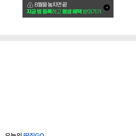
오늘의
땅집GO